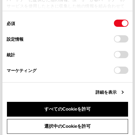
損害が生じても、弊社は一切責任を負いません。
サービスを使用したときに収集した他の情報を組み合わせて
掲載内容は予告なく変更、またはサービスを中止すること
使用することがあります。当ウェブサイトの使用を続行する
があります。
同
とCookie(クッキー)に同意したこととなります。
必須
意
合わせて見られているページ
当サイト（取扱説明書）では、利便性向上のためにお客様
の
「すべてのCookieを許可」をクリックすることで、お客様の
の閲覧履歴、検索履歴を保持しています。削除を希望され
選
デバイスにすべてのCookie(クッキー)が保存されることに同
設定情報
る方は、当社のお客様相談窓口（0800-700-7700）までご
タイヤについて
択
意したことになります。Cookie(クッキー)のオプトアウト、
連絡ください。
設定の変更、同意を撤回したりするにあたっては、当社の
ガレージジャッキ
統計
「
Cookie（クッキー）情報の取り扱いについて
お車に関するお問い合わせ・ご相談は
」をご覧くだ
カーボンルーフ（マーブル柄）の取り扱いについて
さい。
https://toyota.jp/faq/?
マーケティング
site_domain=default#otoiawase
までお願いします。
このページは役に立ちましたか？
詳細を表示
すべてのCookieを許可
はい
いいえ
同意しない
同意する
選択中のCookieを許可