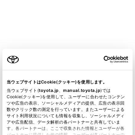
GR YARIS 2025.04～
取扱説明書
手入れのしかた
カーボンルーフ（マーブル柄）装着車のお手入れのしかた
よくあるご質問（カーボンルー
フ[マーブル柄]装着車）
ご利用の条件
当サイトには、全ての取扱説明書及び補足資料、正誤表等
が掲載されているわけではありません。
当ウェブサイトはCookie(クッキー)を使用します。
カーボンルーフ（マーブル柄）の塗装に関する疑問や質
掲載している取扱説明書はお客様の年式に合致しない場合
当ウェブサイト(
toyota.jp
、
manual.toyota.jp
)では
問について、Q&A形式でまとめてあります。
があります。
Cookie(クッキー)を使用して、ユーザーに合わせたコンテン
ツや広告の表示、ソーシャルメディアの提供、広告の表示回
取扱説明書は、弊社が著作権その他の知的財産権を保有し
数やクリック数の測定を行っています。またユーザーによる
洗車について
ます。弊社の許可なく、取扱説明書の一部または全部を、
サイト利用状況についても情報を収集し、ソーシャルメディ
複製、複写、改変もしくは配信等することはできません。
アや広告配信、データ解析の各パートナーと共有していま
す。各パートナーは、ここで収集された情報とユーザーが各
当サイトの利用、または利用できなかったことにより万一
パートナーに提供した他の情報、ユーザーが各パートナーの