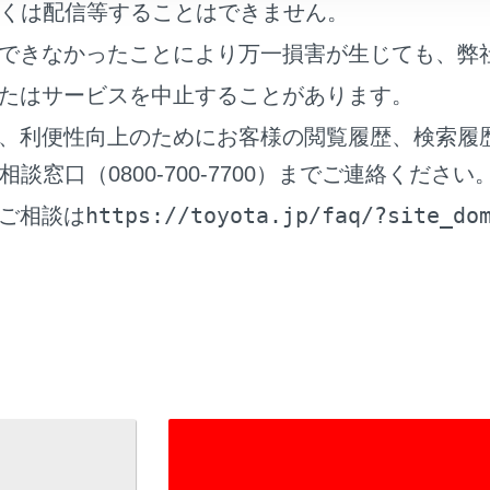
ラインドスポットモニターは、ドアミラーの死角領域に入った
くは配信等することはできません。
してくる車両の存在を運転者に提供する、補助的なシステムで
できなかったことにより万一損害が生じても、弊
可否を判断できるものではないため、システムを過信すると思
ぶか、最悪の場合死亡につながるおそれがあります。
たはサービスを中止することがあります。
況によっては本システムが有効に機能しないことがあるため、
、利便性向上のためにお客様の閲覧履歴、検索履
確認をおこなう必要があります。
窓口（0800-700-7700）までご連絡ください
https://toyota.jp/faq/?site_do
ご相談は
の構成部品
スポットモニターのON/OFFを切りかえるには
ドスポットモニターの作動