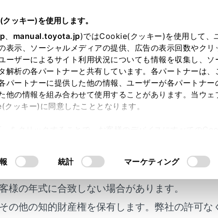
書
e(クッキー)を使用します。
装置について
jp
、
manual.toyota.jp
)ではCookie(クッキー)を使用して
の表示、ソーシャルメディアの提供、広告の表示回数やクリ
（ブラインドスポットモニター
ユーザーによるサイト利用状況についても情報を収集し、ソ
タ解析の各パートナーと共有しています。各パートナーは、
各パートナーに提供した他の情報、ユーザーが各パートナー
た他の情報を組み合わせて使用することがあります。当ウェ
ie(クッキー)に同意したこととなります。
スポットモニターは、リヤバンパー内側にある後側方レーダー
許可」をクリックすることで、お客様のデバイスにすべてのCook
支援するシステムです。
意したことになります。Cookie(クッキー)のオプトアウト
るにあたっては、当社の「
Cookie（クッキー）情報の取り
報
統計
マーケティング
明書及び補足資料、正誤表等が掲載されているわ
にお使いいただくために
客様の年式に合致しない場合があります。
全運転を行う責任は運転者にあります。常に周囲の状況を把握
その他の知的財産権を保有します。弊社の許可な