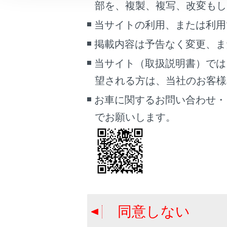
ブ
部を、複製、複写、改変もし
こんなときは
近
当サイトの利用、または利用
の
ブックマーク
よ
掲載内容は予告なく変更、ま
あとで読む
状
当サイト（取扱説明書）では
全
PDFで見る
望される方は、当社のお客様相談
車両
お車に関するお問い合わせ・
マルチメディア
でお願いします。
システム
画面表示設定
ブラインド
個人情報の取扱いについて
サイト利用について
ブライン
お問い合わせ
同意しない