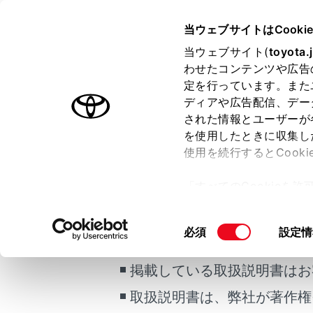
GR YARIS 2025.04～
取扱説明
当ウェブサイトはCooki
運転
運転支援
当ウェブサイト(
toyota.
ホーム
わせたコンテンツや広告
BSM
定を行っています。また
はじめに
ディアや広告配信、デー
された情報とユーザーが
安全・安心のために
メニュー
を使用したときに収集し
走行に関する情報表示
使用を続行するとCook
運転する前に
ブラインド
「すべてのCookieを
時の判断を
ご利用の条件
運転
ー)が保存されることに同
室内装備・機能
更、同意を撤回したりす
警告
同
必須
設定情
マルチメディア
て
」をご覧ください。
当サイトには、全ての取扱説
意
お手入れのしかた
安全
の
掲載している取扱説明書はお
万一の場合には
選
安
取扱説明書は、弊社が著作権
択
車両情報