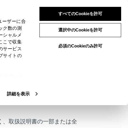
すべてのCookieを許可
、ユーザーに合
ック数の測
）
選択中のCookieを許可
ーシャルメ
ここで収集
必須のCookieのみ許可
のサービス
ブサイトの
センサーを使用し、運転者による車線変更
ie(クッキ
、設定の変
扱いについ
詳細を表示
けではありません。
し、安全運転に努めてください。
く、取扱説明書の一部または全