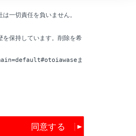
車両の存在とその死角領域に急速に接
す。本システムだけで安全な車線変更
社は一切責任を負いません。
わぬ事故につながり、重大な傷害にお
運転者は自らの目視とミラーによる安
歴を保持しています。削除を希
。
main=default#otoiawase
ま
同意する