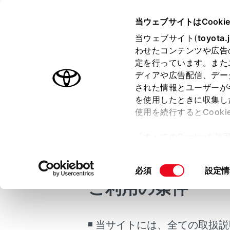
GR YARIS 2025.04～
取扱説明
当ウェブサイトはCooki
マルチメディア
当ウェブサイト(
toyota.
ホーム
わせたコンテンツや広告
メディ
定を行っています。また
はじめに
ディアや広告配信、デー
された情報とユーザーが
安全・安心のために
メニュー
を使用したときに収集し
走行に関する情報表示
使用を続行するとCook
運転する前に
「すべてのCookieを
運転
使用でき
ー)が保存されることに同
室内装備・機能
更、同意を撤回したりす
同
必須
設定情
マルチメディア
て
」をご覧ください。
フォーマ
意
ご利用の条件
お手入れのしかた
の
万一の場合には
USBメ
選
択
車両情報
当サイトには、全ての取扱説