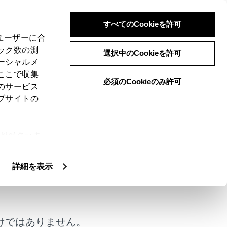
すべてのCookieを許可
、ユーザーに合
ック数の測
選択中のCookieを許可
ーシャルメ
ここで収集
必須のCookieのみ許可
のサービス
ブサイトの
ie(クッキ
、設定の変
扱いについ
詳細を表示
けではありません。