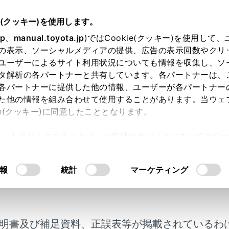
書
e(クッキー)を使用します。
付録
付録
jp
、
manual.toyota.jp
)ではCookie(クッキー)を使用して
の表示、ソーシャルメディアの提供、広告の表示回数やクリ
ア／データについての情報
ユーザーによるサイト利用状況についても情報を収集し、ソ
タ解析の各パートナーと共有しています。各パートナーは、
各パートナーに提供した他の情報、ユーザーが各パートナー
た他の情報を組み合わせて使用することがあります。当ウェ
ie(クッキー)に同意したこととなります。
許可」をクリックすることで、お客様のデバイスにすべてのCook
るメディアについての情報
意したことになります。Cookie(クッキー)のオプトアウト
るにあたっては、当社の「
Cookie（クッキー）情報の取り
報
統計
マーケティング
ットについての情報
モリーから再生できる動画データについての情報
明書及び補足資料、正誤表等が掲載されているわ