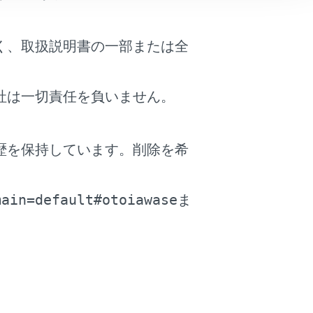
く、取扱説明書の一部または全
社は一切責任を負いません。
歴を保持しています。削除を希
。
main=default#otoiawase
ま