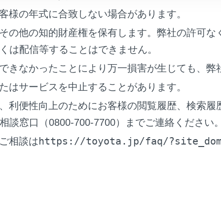
/iPodについての情報
客様の年式に合致しない場合があります。
その他の知的財産権を保有します。弊社の許可な
arPlayについての情報
くは配信等することはできません。
 Autoについての情報
できなかったことにより万一損害が生じても、弊
たはサービスを中止することがあります。
リーについての情報
、利便性向上のためにお客様の閲覧履歴、検索履
窓口（0800-700-7700）までご連絡ください
A/AACの仕様
https://toyota.jp/faq/?site_do
ご相談は
についての情報
®
についての情報
ついての情報