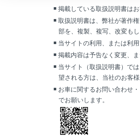
iPhone
こんなときは
掲載している取扱説明書はお
取扱説明書は、弊社が著作権
ブックマーク
Apple C
あとで読む
部を、複製、複写、改変もし
Android
当サイトの利用、または利用
PDFで見る
車両
掲載内容は予告なく変更、ま
USBメモ
マルチメディア
当サイト（取扱説明書）では
望される方は、当社のお客様相談
画面表示設定
MP3/WM
お車に関するお問い合わせ・
個人情報の取扱いについて
®
Bluetooth
でお願いします。
サイト利用について
お問い合わせ
Gracenote
HDMIに