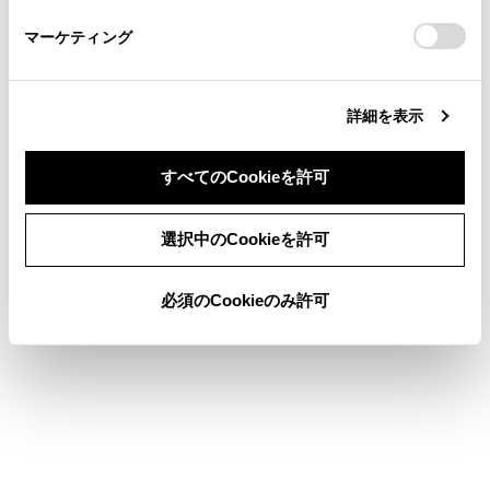
さい。
https://toyota.jp/faq/?
マーケティング
site_domain=default#otoiawase
までお願いします。
詳細を表示
合わせて見られているページ
すべてのCookieを許可
目的地検索画面の見方
同意しない
同意する
選択中のCookieを許可
地図を更新する
さまざまなレーン表示画面
必須のCookieのみ許可
このページは役に立ちましたか？
はい
いいえ