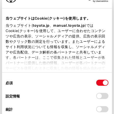
VICSの運用時間について
当サイトには、全ての取扱説明書及び補足資料、正誤表等
が掲載されているわけではありません。
VICS FM多重放送を受信できないとき
当ウェブサイトはCookie(クッキー)を使用します。
掲載している取扱説明書はお客様の年式に合致しない場合
当ウェブサイト(
toyota.jp
、
manual.toyota.jp
)では
があります。
Cookie(クッキー)を使用して、ユーザーに合わせたコンテン
VICSの用語について
ツや広告の表示、ソーシャルメディアの提供、広告の表示回
取扱説明書は、弊社が著作権その他の知的財産権を保有し
数やクリック数の測定を行っています。またユーザーによる
ます。弊社の許可なく、取扱説明書の一部または全部を、
VICSセンター著作権について
サイト利用状況についても情報を収集し、ソーシャルメディ
複製、複写、改変もしくは配信等することはできません。
アや広告配信、データ解析の各パートナーと共有していま
す。各パートナーは、ここで収集された情報とユーザーが各
当サイトの利用、または利用できなかったことにより万一
VICS、ETC2.0（ITSスポット）の問い合わせ
パートナーに提供した他の情報、ユーザーが各パートナーの
損害が生じても、弊社は一切責任を負いません。
先について
サービスを使用したときに収集した他の情報を組み合わせて
掲載内容は予告なく変更、またはサービスを中止すること
使用することがあります。当ウェブサイトの使用を続行する
があります。
同
道路管理者からのお知らせとお願い
とCookie(クッキー)に同意したこととなります。
必須
意
当サイト（取扱説明書）では、利便性向上のためにお客様
の
「すべてのCookieを許可」をクリックすることで、お客様の
の閲覧履歴、検索履歴を保持しています。削除を希望され
VICS過去データについて
選
デバイスにすべてのCookie(クッキー)が保存されることに同
設定情報
る方は、当社のお客様相談窓口（0800-700-7700）までご
択
意したことになります。Cookie(クッキー)のオプトアウト、
連絡ください。
設定の変更、同意を撤回したりするにあたっては、当社の
VICS情報有料放送サービス契約約款
統計
「
Cookie（クッキー）情報の取り扱いについて
お車に関するお問い合わせ・ご相談は
」をご覧くだ