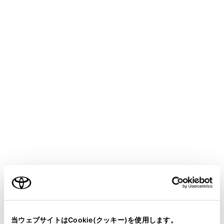
行うD-Call Net 機能に対応しています。
ヘルプネットは、警察や消防への緊急通報サービスで
す。ロードサービスへの取次ぎは行いません。
ヘルプネットは株式会社日本緊急通報サービスの登録商
標です。
知識
いたずらなどで緊急車両などが出動したとき、
該当費用に関しての請求をされたり、関連法規
により処罰されることがあります。いたずらを
しないでください。
ご利用の条件
事故発生時以外でも、エアバッグが作動したと
きには自動通報します。このようなときには、
ヘルプネットセンターのオペレーターに理由を
当サイトには、全ての取扱説明書及び補足資料、正誤表等
告げて通報を終了してください。
が掲載されているわけではありません。
当ウェブサイトはCookie(クッキー)を使用します。