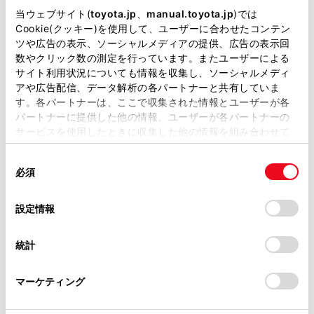
表示灯は、緊急通報可能または不可能状態を正
掲載している取扱説明書はお客様の年式に合致しない場合
当ウェブサイト(
toyota.jp
、
manual.toyota.jp
)では
しく表示しないことがあります。たとえば、解
があります。
Cookie(クッキー)を使用して、ユーザーに合わせたコンテン
ツや広告の表示、ソーシャルメディアの提供、広告の表示回
約時の処理をしていない中古車などに搭載され
取扱説明書は、弊社が著作権その他の知的財産権を保有し
数やクリック数の測定を行っています。またユーザーによる
た通信モジュールを使用するときは、サービス
ます。弊社の許可なく、取扱説明書の一部または全部を、
サイト利用状況についても情報を収集し、ソーシャルメディ
の契約をしていない状態でも緊急通報可能状態
複製、複写、改変もしくは配信等することはできません。
アや広告配信、データ解析の各パートナーと共有していま
として表示することがあります｡
す。各パートナーは、ここで収集された情報とユーザーが各
当サイトの利用、または利用できなかったことにより万一
パートナーに提供した他の情報、ユーザーが各パートナーの
損害が生じても、弊社は一切責任を負いません。
サービスを使用したときに収集した他の情報を組み合わせて
掲載内容は予告なく変更、またはサービスを中止すること
注意
使用することがあります。当ウェブサイトの使用を続行する
があります。
同
とCookie(クッキー)に同意したこととなります。
必須
ヘルプネットスイッチパネルなどに液体をかけた
意
当サイト（取扱説明書）では、利便性向上のためにお客様
の
「すべてのCookieを許可」をクリックすることで、お客様の
り、強い衝撃を与えたりしないでください。ヘル
の閲覧履歴、検索履歴を保持しています。削除を希望され
選
デバイスにすべてのCookie(クッキー)が保存されることに同
設定情報
プネットスイッチパネルなどが故障すると、緊急
る方は、当社のお客様相談窓口（0800-700-7700）までご
択
意したことになります。Cookie(クッキー)のオプトアウト、
通報ができなくなったり、システム状態を正確に
連絡ください。
設定の変更、同意を撤回したりするにあたっては、当社の
お知らせすることができなくなります。ヘルプネ
統計
「
Cookie（クッキー）情報の取り扱いについて
お車に関するお問い合わせ・ご相談は
」をご覧くだ
ットスイッチパネルなどが故障したときは、必ず
さい。
https://toyota.jp/faq/?
トヨタ販売店にご相談ください。
マーケティング
site_domain=default#otoiawase
までお願いします。
緊急通報および手動保守点検時は、スピーカーま