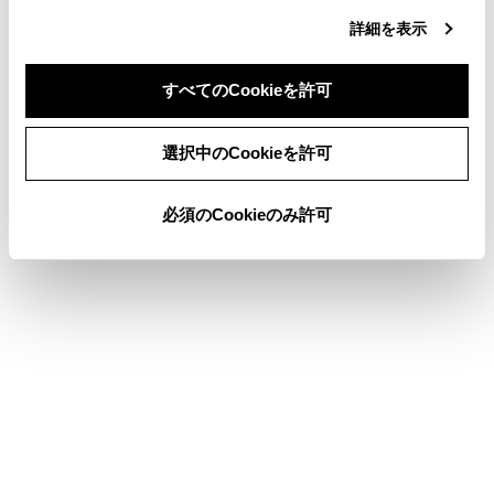
たはマイクに故障不具合などがあると、ヘルプネ
詳細を表示
ットセンターのオペレーターと通話できません。
これらの機器が故障したときは、必ずトヨタ販売
店にご相談ください。
すべてのCookieを許可
同意しない
同意する
選択中のCookieを許可
必須のCookieのみ許可
サービス開始と解約について
緊急通報について
合わせて見られているページ