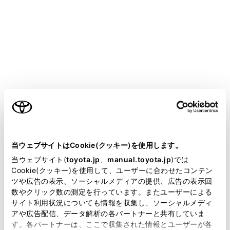
GR COROLLA
取扱説明書
運転する前に
ハンドル位置・ミラー
インナーミラー
ご利用の条件
メニュー
後方を十分に確認できるようにミラーの位置を調整する
当サイトには、全ての取扱説明書及び補足資料、正誤表等
ことができます。
が掲載されているわけではありません。
当ウェブサイトはCookie(クッキー)を使用します。
掲載している取扱説明書はお客様の年式に合致しない場合
当ウェブサイト(
toyota.jp
、
manual.toyota.jp
)では
があります。
Cookie(クッキー)を使用して、ユーザーに合わせたコンテン
上下調整のしかた
ツや広告の表示、ソーシャルメディアの提供、広告の表示回
取扱説明書は、弊社が著作権その他の知的財産権を保有し
数やクリック数の測定を行っています。またユーザーによる
ます。弊社の許可なく、取扱説明書の一部または全部を、
防眩機能
サイト利用状況についても情報を収集し、ソーシャルメディ
複製、複写、改変もしくは配信等することはできません。
アや広告配信、データ解析の各パートナーと共有していま
す。各パートナーは、ここで収集された情報とユーザーが各
当サイトの利用、または利用できなかったことにより万一