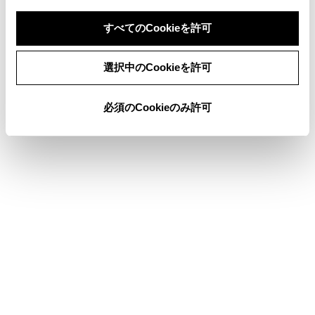
ができません。
すべてのCookieを許可
着信中、保留中または通話画面表示中にヘル
プネットが起動すると、ハンズフリー電話は
同意しない
同意する
強制終了されて、ハンズフリー電話画面が解
選択中のCookieを許可
除されます。
必須のCookieのみ許可
‍®
‍®
ハンズフリー電話と
Wi-Fi
機能（
Wi-Fi
‍®
Hotspot、
Miracast
）を同時に使用する場合、
‍®
携帯電話の
Bluetooth
接続が切断される場合が
あります。
警告
安全のため、運転者は運転中に携帯電話本体を操
作しないでください。
植込み型心臓ペースメーカー、植込み型両心室ペ
ーシングパルスジェネレータおよび植込み型除細