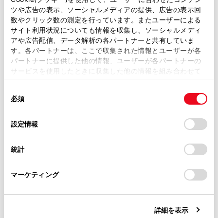
のとき
ツや広告の表示、ソーシャルメディアの提供、広告の表示回
取扱説明書は、弊社が著作権その他の知的財産権を保有し
数やクリック数の測定を行っています。またユーザーによる
マルチメディアシステムでデータ通信や連絡
ます。弊社の許可なく、取扱説明書の一部または全部を、
サイト利用状況についても情報を収集し、ソーシャルメディ
先転送からハンズフリー電話に切りかえてい
複製、複写、改変もしくは配信等することはできません。
アや広告配信、データ解析の各パートナーと共有していま
るとき。（切りかえ中はマルチメディアシス
す。各パートナーは、ここで収集された情報とユーザーが各
当サイトの利用、または利用できなかったことにより万一
‍®
テムの
Bluetooth
接続状態が表示されませ
パートナーに提供した他の情報、ユーザーが各パートナーの
損害が生じても、弊社は一切責任を負いません。
サービスを使用したときに収集した他の情報を組み合わせて
ん）
掲載内容は予告なく変更、またはサービスを中止すること
使用することがあります。当ウェブサイトの使用を続行する
その他、携帯電話自体が使えないとき
があります。
同
とCookie(クッキー)に同意したこととなります。
必須
意
当サイト（取扱説明書）では、利便性向上のためにお客様
応答保留操作は、マルチメディアシステムで操
の
「すべてのCookieを許可」をクリックすることで、お客様の
の閲覧履歴、検索履歴を保持しています。削除を希望され
作できません。携帯電話で操作してください。
選
デバイスにすべてのCookie(クッキー)が保存されることに同
設定情報
る方は、当社のお客様相談窓口（0800-700-7700）までご
択
意したことになります。Cookie(クッキー)のオプトアウト、
三者通話を契約しているときは、携帯電話で三
連絡ください。
設定の変更、同意を撤回したりするにあたっては、当社の
者通話を解除してから使用してください。
統計
「
Cookie（クッキー）情報の取り扱いについて
お車に関するお問い合わせ・ご相談は
」をご覧くだ
ヘルプネットを使用する場合は、次の制限があ
さい。
https://toyota.jp/faq/?
ります。
マーケティング
site_domain=default#otoiawase
までお願いします。
ヘルプネット動作中はハンズフリー電話を使
用できません。また、ヘルプネット動作中は
詳細を表示
電話を切る操作によるヘルプネット回線切断