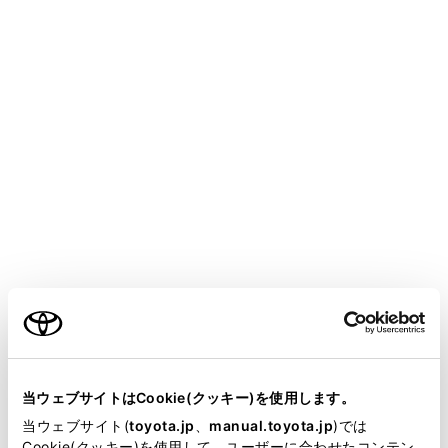
合があります。
次の場合は、ハンズフリー電話を使用できない
ことがあります。
通話エリア外のとき
回線が混雑しているなど、発信規制中のとき
ヘルプネット動作中のとき
携帯電話から連絡先データを転送中のとき
携帯電話がダイヤルロックされているとき
データ通信中など、携帯電話が使用中のとき
携帯電話が故障しているとき
ご利用の条件
携帯電話が接続されていないとき
携帯電話のバッテリー残量が不足していると
当サイトには、全ての取扱説明書及び補足資料、正誤表等
き
が掲載されているわけではありません。
当ウェブサイトはCookie(クッキー)を使用します。
携帯電話の電源がOFFのとき
掲載している取扱説明書はお客様の年式に合致しない場合
当ウェブサイト(
toyota.jp
、
manual.toyota.jp
)では
携帯電話がハンズフリーを使用できない設定
があります。
Cookie(クッキー)を使用して、ユーザーに合わせたコンテン