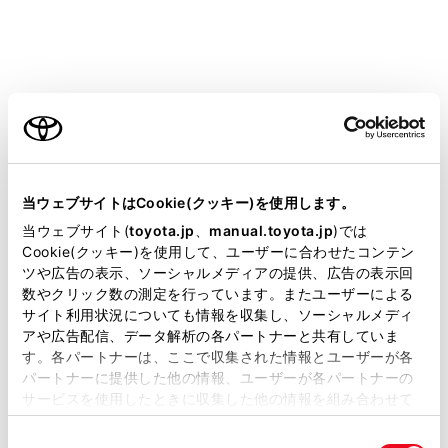
ご利用の条件
タッチした地点に施設情報がある場合は詳細が表示さ
れます。
地図をスクロールして任意の地点で
[‍
‍]
にタッチす
当サイトには、全ての取扱説明書及び補足資料、正誤表等
ると、新規目的地／経由地として設定することができ
が掲載されているわけではありません。
当ウェブサイトはCookie(クッキー)を使用します。
ます。
掲載している取扱説明書はお客様の年式に合致しない場合
当ウェブサイト(
toyota.jp
、
manual.toyota.jp
)では
地図をスクロールして任意の地点で
[‍
‍]
にタッチす
があります。
Cookie(クッキー)を使用して、ユーザーに合わせたコンテン
ツや広告の表示、ソーシャルメディアの提供、広告の表示回
ると、お気に入りに登録することができます。
取扱説明書は、弊社が著作権その他の知的財産権を保有し
数やクリック数の測定を行っています。またユーザーによる
[‍
‍]
またはメインメニューの
[‍
‍]
にタッチする
ます。弊社の許可なく、取扱説明書の一部または全部を、
サイト利用状況についても情報を収集し、ソーシャルメディ
複製、複写、改変もしくは配信等することはできません。
と、現在地に戻ります。
アや広告配信、データ解析の各パートナーと共有していま
す。各パートナーは、ここで収集された情報とユーザーが各
当サイトの利用、または利用できなかったことにより万一
パートナーに提供した他の情報、ユーザーが各パートナーの
損害が生じても、弊社は一切責任を負いません。
知識
サービスを使用したときに収集した他の情報を組み合わせて
掲載内容は予告なく変更、またはサービスを中止すること
使用することがあります。当ウェブサイトの使用を続行する
画面のフリック操作やドラッグ操作で地図を移動
があります。
同
とCookie(クッキー)に同意したこととなります。