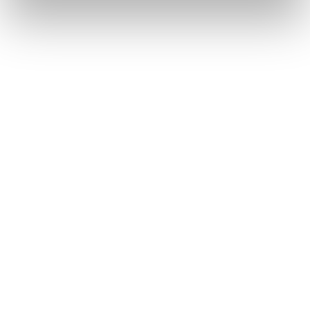
基本操作
USB機器を接続する
このページは役に立ちましたか？
はい
いいえ
ブックマーク
あとで読む
個人情報の取扱いについて