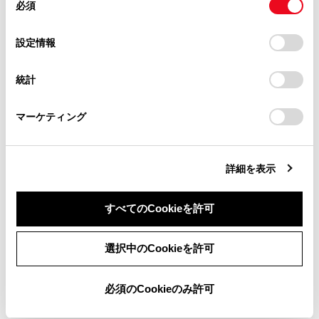
必須
させることもできます。
意
当サイト（取扱説明書）では、利便性向上のためにお客様
の
「すべてのCookieを許可」をクリックすることで、お客様の
の閲覧履歴、検索履歴を保持しています。削除を希望され
選
デバイスにすべてのCookie(クッキー)が保存されることに同
設定情報
る方は、当社のお客様相談窓口（0800-700-7700）までご
関連リンク
択
意したことになります。Cookie(クッキー)のオプトアウト、
連絡ください。
設定の変更、同意を撤回したりするにあたっては、当社の
統計
「
Cookie（クッキー）情報の取り扱いについて
お車に関するお問い合わせ・ご相談は
」をご覧くだ
タッチスクリーンの操作
さい。
https://toyota.jp/faq/?
地図の向きの切りかえ
マーケティング
site_domain=default#otoiawase
までお願いします。
地点情報を表示する
詳細を表示
すべてのCookieを許可
同意しない
同意する
選択中のCookieを許可
合わせて見られているページ
必須のCookieのみ許可
ディスプレイと操作スイッチ