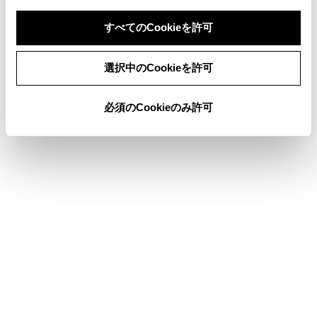
その他の状況
すべてのCookieを許可
同意しない
症状
同意する
考えられること
選択中のCookieを許可
携帯電話とマルチメディ
必須のCookieのみ許可
の距離が離れすぎている
電波干渉が発生している
携帯電話に要因がある。
考えられる処置をしても、症状が改
善されないとき