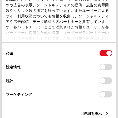
ツや広告の表示、ソーシャルメディアの提供、広告の表示回
取扱説明書は、弊社が著作権その他の知的財産権を保有し
携帯電話が連絡先転送の
数やクリック数の測定を行っています。またユーザーによる
ます。弊社の許可なく、取扱説明書の一部または全部を、
なっている。
サイト利用状況についても情報を収集し、ソーシャルメディ
複製、複写、改変もしくは配信等することはできません。
アや広告配信、データ解析の各パートナーと共有していま
す。各パートナーは、ここで収集された情報とユーザーが各
当サイトの利用、または利用できなかったことにより万一
携帯電話に承認の確認画面が表示さ
承認時に常に許可が選択
パートナーに提供した他の情報、ユーザーが各パートナーの
損害が生じても、弊社は一切責任を負いません。
れる
い。
サービスを使用したときに収集した他の情報を組み合わせて
掲載内容は予告なく変更、またはサービスを中止すること
使用することがあります。当ウェブサイトの使用を続行する
があります。
同
とCookie(クッキー)に同意したこととなります。
連絡先データがその他に登録される
携帯電話の連絡先に登録
必須
意
称にふりがながない。
当サイト（取扱説明書）では、利便性向上のためにお客様
の
「すべてのCookieを許可」をクリックすることで、お客様の
の閲覧履歴、検索履歴を保持しています。削除を希望され
選
デバイスにすべてのCookie(クッキー)が保存されることに同
設定情報
る方は、当社のお客様相談窓口（0800-700-7700）までご
携帯電話に連絡先が登録
択
意したことになります。Cookie(クッキー)のオプトアウト、
連絡ください。
い。
設定の変更、同意を撤回したりするにあたっては、当社の
統計
「
Cookie（クッキー）情報の取り扱いについて
お車に関するお問い合わせ・ご相談は
」をご覧くだ
さい。
https://toyota.jp/faq/?
連絡先データの編集ができない
マルチメディアシステム
マーケティング
‍®
site_domain=default#otoiawase
までお願いします。
Bluetooth
設定で、
[‍自動
になっている。
詳細を表示