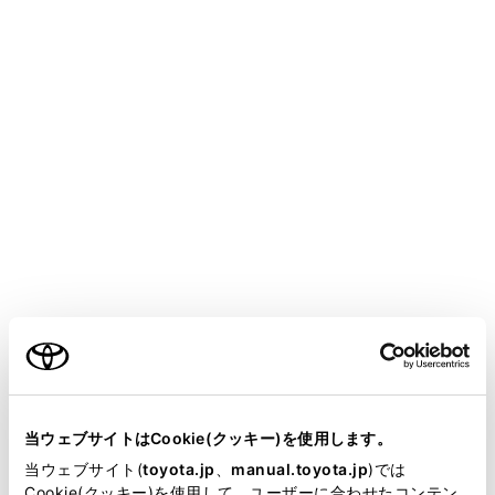
電話をかける、受けるができない
携帯電話の発信制限（ダ
ク）がONになっている。
連絡先
症状
考えられること
携帯電話のProfileが連
ご利用の条件
送に対応していない。
当サイトには、全ての取扱説明書及び補足資料、正誤表等
連絡先データの転送／自動転送がで
マルチメディアシステム
が掲載されているわけではありません。
きない
当ウェブサイトはCookie(クッキー)を使用します。
‍®
Bluetooth
設定で、
[‍自動
掲載している取扱説明書はお客様の年式に合致しない場合
当ウェブサイト(
toyota.jp
、
manual.toyota.jp
)では
OFFになっている。
があります。
Cookie(クッキー)を使用して、ユーザーに合わせたコンテン