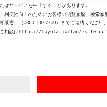
たはサービスを中止することがあります。
、利便性向上のためにお客様の閲覧履歴、検索履
れているページ
このページ
窓口（0800-700-7700）までご連絡ください
と操作スイッチ
https://toyota.jp/faq/?site_do
ご相談は
続する