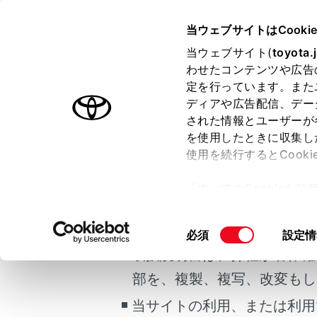
GR COROLLA
取扱説明書
当ウェブサイトはCooki
マルチメディア
当ウェブサイト(
toyota.
ホーム
わせたコンテンツや広告
オーデ
定を行っています。また
はじめに
ディアや広告配信、デー
された情報とユーザーが
安全・安心のために
を使用したときに収集し
ご利用の条件
走行に関する情報表示
使用を続行するとCook
運転する前に
オーディオのO
「すべてのCookieを
運転
オーディオの
当サイトには、全ての取扱説
ー)が保存されることに同
室内装備・機能
USB機器を接
更、同意を撤回したりす
掲載している取扱説明書はお
同
必須
設定情
マルチメディア
て
」をご覧ください。
HDMI機器を
意
取扱説明書は、弊社が著作権
お手入れのしかた
の
部を、複製、複写、改変もし
万一の場合には
選
択
当サイトの利用、または利用
車両情報