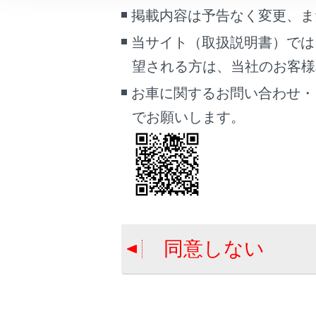
こんなときは
掲載内容は予告なく変更、ま
当サイト（取扱説明書）では
合わせて見ら
ブックマーク
望される方は、当社のお客様相談
あとで読む
ディスプレイ
お車に関するお問い合わせ・
基本操作
PDFで見る
でお願いします。
車両
USB機器を接
マルチメディア
画面表示設定
個人情報の取扱いについて
サイト利用について
同意しない
お問い合わせ