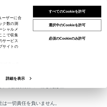
すべてのCookieを許可
、ユーザーに合
ック数の測
選択中のCookieを許可
ーシャルメ
ここで収集
必須のCookieのみ許可
のサービス
ブサイトの
ie(クッキ
けではありません。
、設定の変
扱いについ
詳細を表示
く、取扱説明書の一部または全
社は一切責任を負いません。