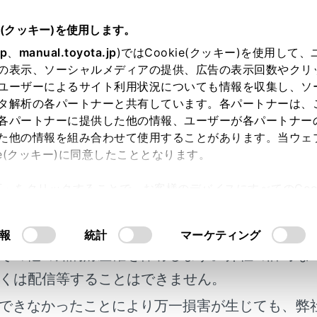
e(クッキー)を使用します。
基本操作
オーディオの基本操作
jp
、
manual.toyota.jp
)ではCookie(クッキー)を使用して
の表示、ソーシャルメディアの提供、広告の表示回数やクリ
ィオの基本操作
ユーザーによるサイト利用状況についても情報を収集し、ソ
タ解析の各パートナーと共有しています。各パートナーは、
各パートナーに提供した他の情報、ユーザーが各パートナー
た他の情報を組み合わせて使用することがあります。当ウェ
ie(クッキー)に同意したこととなります。
N/OFFと音量を調整する
許可」をクリックすることで、お客様のデバイスにすべてのCook
ソースを変更する
明書及び補足資料、正誤表等が掲載されているわ
意したことになります。Cookie(クッキー)のオプトアウト
続する
るにあたっては、当社の「
Cookie（クッキー）情報の取り
客様の年式に合致しない場合があります。
報
統計
マーケティング
接続する
その他の知的財産権を保有します。弊社の許可な
くは配信等することはできません。
できなかったことにより万一損害が生じても、弊