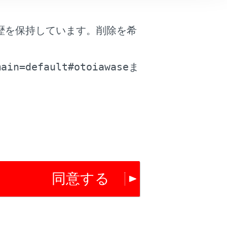
歴を保持しています。削除を希
は役に立ちましたか？
。
main=default#otoiawase
ま
はい
いいえ
同意する