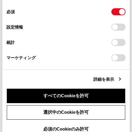
使用することがあります。当ウェブサイトの使用を続行する
合わせて見られているページ
があります。
同
とCookie(クッキー)に同意したこととなります。
必須
意
当サイト（取扱説明書）では、利便性向上のためにお客様
ドア（フロントドア・リヤドア）
の
「すべてのCookieを許可」をクリックすることで、お客様の
の閲覧履歴、検索履歴を保持しています。削除を希望され
選
デバイスにすべてのCookie(クッキー)が保存されることに同
設定情報
キー
る方は、当社のお客様相談窓口（0800-700-7700）までご
択
意したことになります。Cookie(クッキー)のオプトアウト、
連絡ください。
設定の変更、同意を撤回したりするにあたっては、当社の
マイセッティング
統計
「
Cookie（クッキー）情報の取り扱いについて
お車に関するお問い合わせ・ご相談は
」をご覧くだ
さい。
https://toyota.jp/faq/?
マーケティング
site_domain=default#otoiawase
までお願いします。
このページは役に立ちましたか？
詳細を表示
はい
いいえ
すべてのCookieを許可
同意しない
同意する
選択中のCookieを許可
必須のCookieのみ許可
ブックマーク
あとで読む