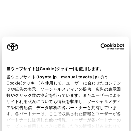
GR COROLLA
取扱説明書
運転する前に
シートの調整
フロントシート
ご利用の条件
当サイトには、全ての取扱説明書及び補足資料、正誤表等
が掲載されているわけではありません。
当ウェブサイトはCookie(クッキー)を使用します。
掲載している取扱説明書はお客様の年式に合致しない場合
当ウェブサイト(
toyota.jp
、
manual.toyota.jp
)では
があります。
Cookie(クッキー)を使用して、ユーザーに合わせたコンテン
調整のしかた
ツや広告の表示、ソーシャルメディアの提供、広告の表示回
取扱説明書は、弊社が著作権その他の知的財産権を保有し
数やクリック数の測定を行っています。またユーザーによる
ます。弊社の許可なく、取扱説明書の一部または全部を、
サイト利用状況についても情報を収集し、ソーシャルメディ
複製、複写、改変もしくは配信等することはできません。
アや広告配信、データ解析の各パートナーと共有していま
す。各パートナーは、ここで収集された情報とユーザーが各
当サイトの利用、または利用できなかったことにより万一
パートナーに提供した他の情報、ユーザーが各パートナーの
損害が生じても、弊社は一切責任を負いません。
サービスを使用したときに収集した他の情報を組み合わせて
掲載内容は予告なく変更、またはサービスを中止すること