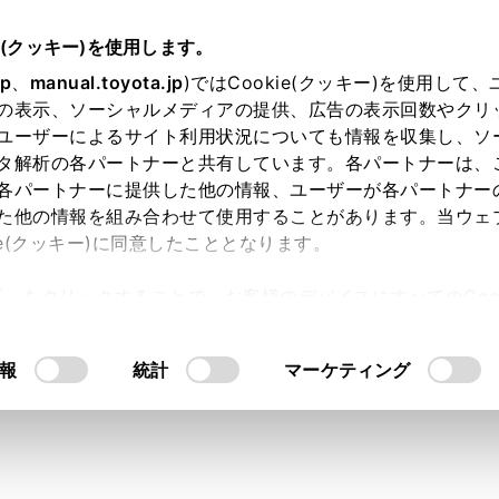
e(クッキー)を使用します。
基本操作
マルチメディアシステムの基本操作
jp
、
manual.toyota.jp
)ではCookie(クッキー)を使用して
の表示、ソーシャルメディアの提供、広告の表示回数やクリ
タスアイコンの見方
ユーザーによるサイト利用状況についても情報を収集し、ソ
タ解析の各パートナーと共有しています。各パートナーは、
各パートナーに提供した他の情報、ユーザーが各パートナー
た他の情報を組み合わせて使用することがあります。当ウェ
ie(クッキー)に同意したこととなります。
信状況などの情報アイコンが表示されます。
許可」をクリックすることで、お客様のデバイスにすべてのCook
意したことになります。Cookie(クッキー)のオプトアウト
るにあたっては、当社の「
Cookie（クッキー）情報の取り
報
統計
マーケティング