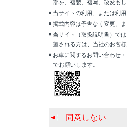
部を、複製、複写、改変もし
当サイトの利用、または利用
通信モジュー
掲載内容は予告なく変更、ま
当サイト（取扱説明書）では
‍®
Wi-Fi
Hots
望される方は、当社のお客様相談
お車に関するお問い合わせ・
クリアランス
でお願いします。
電話画面を表
知識
携帯電
同意しない
示がで