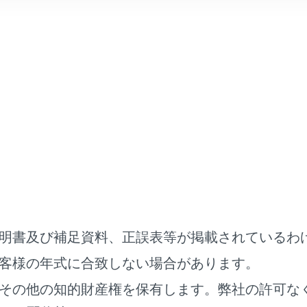
表示されます。時計にタッチすると、日付や時刻の設定画面を
続されている携帯電話の接続状態が表示されます。アイコンに
る携帯電話の受信レベルが表示されます。
る携帯電話の電池残量が表示されます。
明書及び補足資料、正誤表等が掲載されているわ
客様の年式に合致しない場合があります。
ETCカードが挿入されている場合に表示されます。
その他の知的財産権を保有します。弊社の許可な