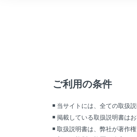
こんなときは
現在の時刻が
ブックマーク
あとで読む
‍®
Bluetooth
接
PDFで見る
示できます。
車両
マルチメディア
接続されてい
画面表示設定
ご利用の条件
個人情報の取扱いについて
接続されてい
サイト利用について
当サイトには、全ての取扱説
お問い合わせ
掲載している取扱説明書はお
有効期限内の
取扱説明書は、弊社が著作権