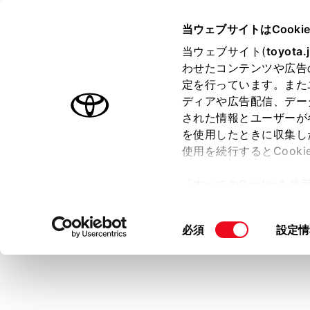
GR COROLLA
取扱説明書
当ウェブサイトはCooki
マルチメディア
当ウェブサイト(
toyota.
ホーム
わせたコンテンツや広告
ステー
定を行っています。また
はじめに
ディアや広告配信、デー
された情報とユーザーが
安全・安心のために
を使用したときに収集し
走行に関する情報表示
使用を続行するとCook
運転する前に
時計や各種通
「すべてのCookieを
運転
ー)が保存されることに同
室内装備・機能
更、同意を撤回したりす
同
必須
設定情
マルチメディア
て
」をご覧ください。
意
お手入れのしかた
の
万一の場合には
選
択
車両情報