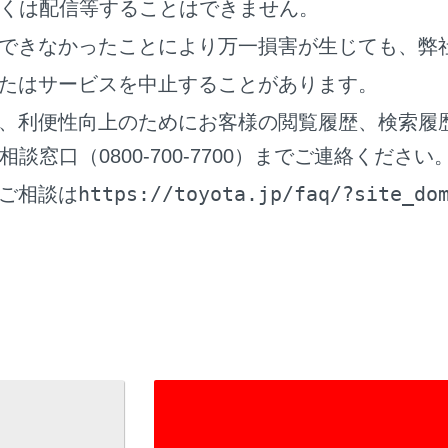
くは配信等することはできません。
できなかったことにより万一損害が生じても、弊
ル（DCM）の受信状態が表示されます。
たはサービスを中止することがあります。
、利便性向上のためにお客様の閲覧履歴、検索履
potの接続状況が表示されます。
窓口（0800-700-7700）までご連絡ください
https://toyota.jp/faq/?site_do
ご相談は
ソナーが作動している場合に表示されます。
示していないときにハンズフリー電話で通話をした場合に表示
話の電池残量表示は携帯電話の表示と一致しないことがありま
きないことがあります。