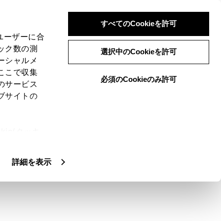
すべてのCookieを許可
、ユーザーに合
ック数の測
選択中のCookieを許可
ーシャルメ
ここで収集
必須のCookieのみ許可
のサービス
ブサイトの
ie(クッキ
、設定の変
扱いについ
詳細を表示