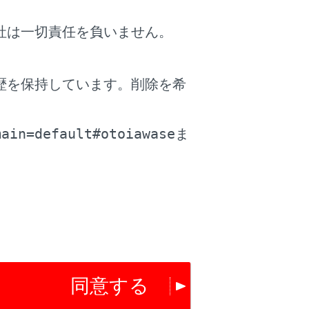
社は一切責任を負いません。
歴を保持しています。削除を希
。
main=default#otoiawase
ま
されます。
す。また、機種によっては、電池残量の表
同意する