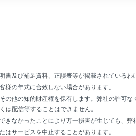
マーク
と車が向いている方角を表示します。
車線）表示
び分岐する交差点の車線を表示します。（地図データに情報の
内中は走行を推奨する車線がハイライト表示されます。
明書及び補足資料、正誤表等が掲載されているわ
客様の年式に合致しない場合があります。
いる道路の名称を表示します。（地図データに情報のある地点
その他の知的財産権を保有します。弊社の許可な
表示
くは配信等することはできません。
ている地図の縮尺を表示します。
できなかったことにより万一損害が生じても、弊
ク
角を表示します。タッチすると地図の向きが切りかわります。
たはサービスを中止することがあります。