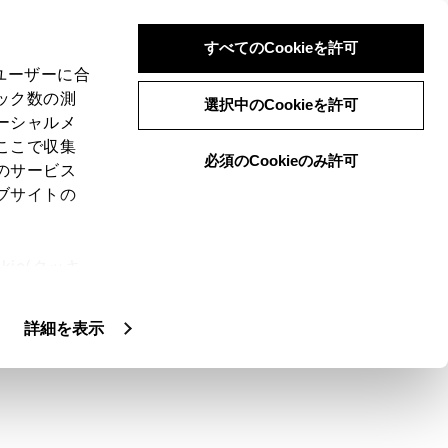
すべてのCookieを許可
、ユーザーに合
ック数の測
選択中のCookieを許可
ーシャルメ
ここで収集
必須のCookieのみ許可
のサービス
ブサイトの
示するには、メインメニューの
[‍
‍]
にタッチ
ie(クッキ
、設定の変
扱いについ
詳細を表示