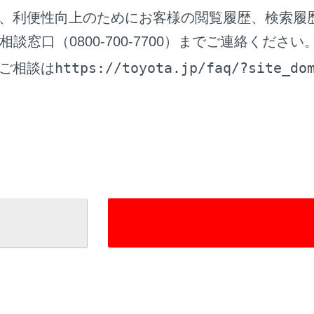
小ボタン
、利便性向上のためにお客様の閲覧履歴、検索履
示を拡大／縮小します。
窓口（0800-700-7700）までご連絡ください
ボタン
https://toyota.jp/faq/?site_do
ご相談は
ション画面を表示し、施設記号や交通情報など地図上に表示す
タン
検索画面を表示します。
タン
画面を表示します。
している地図画面は、一部の説明を除き、VICS非表示の画面