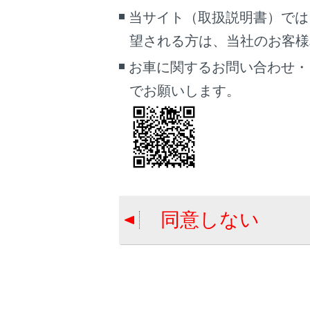
拡大／縮
当サイト（取扱説明書）では
地図の表
望される方は、当社のお客様相談
表示設定
お車に関するお問い合わせ・
地図オプ
でお願いします。
目的地ボ
目的地の
マイクボ
音声操作
知識
同意しない
本書で使用
関連リンク