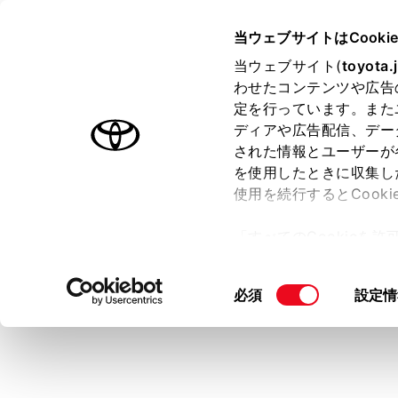
GR COROLLA
取扱説明書
当ウェブサイトはCooki
マルチメディア
当ウェブサイト(
toyota.
ホーム
わせたコンテンツや広告
地図画
定を行っています。また
はじめに
ディアや広告配信、デー
された情報とユーザーが
安全・安心のために
を使用したときに収集し
走行に関する情報表示
使用を続行するとCook
運転する前に
地図画面上に
「すべてのCookieを
します。
運転
ー)が保存されることに同
室内装備・機能
更、同意を撤回したりす
同
必須
設定情
マルチメディア
て
」をご覧ください。
意
お手入れのしかた
の
万一の場合には
選
択
車両情報