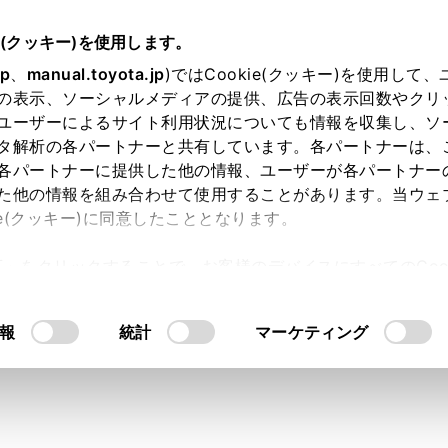
e(クッキー)を使用します。
基本操作
ナビゲーションの基本操作
jp
、
manual.toyota.jp
)ではCookie(クッキー)を使用して
の表示、ソーシャルメディアの提供、広告の表示回数やクリ
面表示
ユーザーによるサイト利用状況についても情報を収集し、ソ
タ解析の各パートナーと共有しています。各パートナーは、
各パートナーに提供した他の情報、ユーザーが各パートナー
た他の情報を組み合わせて使用することがあります。当ウェ
ie(クッキー)に同意したこととなります。
表示される情報の説明および役割を説明します。地図画面を表
許可」をクリックすることで、お客様のデバイスにすべてのCook
意したことになります。Cookie(クッキー)のオプトアウト
るにあたっては、当社の「
Cookie（クッキー）情報の取り
報
統計
マーケティング