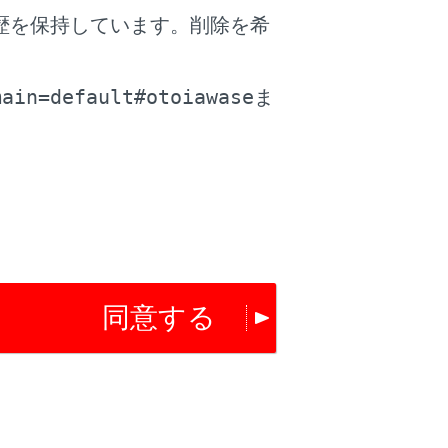
歴を保持しています。削除を希
。
main=default#otoiawase
ま
る情報を設定することができます。
同意する
を使用しています。