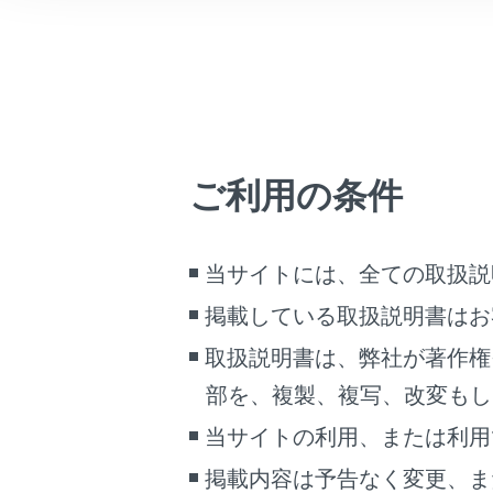
こんなときは
ブックマーク
あとで読む
自車位置
現在位置
PDFで見る
ご利用の条件
車両
レーン（
マルチメディア
通過およ
目的地案
画面表示設定
当サイトには、全ての取扱説
名称表示
掲載している取扱説明書はお
個人情報の取扱いについて
走行して
取扱説明書は、弊社が著作権
サイト利用について
スケール
お問い合わせ
部を、複製、複写、改変もし
表示させ
当サイトの利用、または利用
方位マー
地図の方
掲載内容は予告なく変更、ま