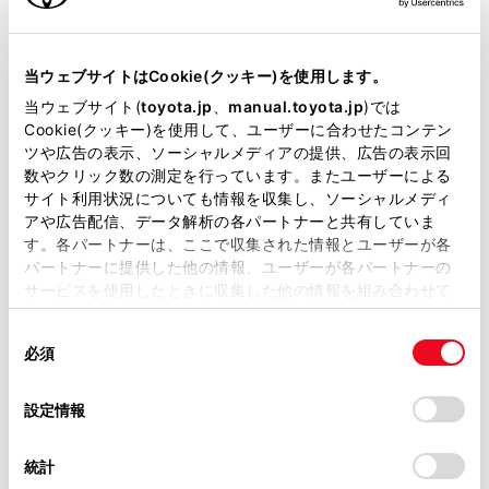
ドライバー設定を利用しない場合は、ゲストドライバー
当サイトには、全ての取扱説明書及び補足資料、正誤表等
モードで車両を使用できます。
が掲載されているわけではありません。
当ウェブサイトはCookie(クッキー)を使用します。
ご利用にはT-Connect契約が必要です。
掲載している取扱説明書はお客様の年式に合致しない場合
当ウェブサイト(
toyota.jp
、
manual.toyota.jp
)では
があります。
Cookie(クッキー)を使用して、ユーザーに合わせたコンテン
ツや広告の表示、ソーシャルメディアの提供、広告の表示回
取扱説明書は、弊社が著作権その他の知的財産権を保有し
数やクリック数の測定を行っています。またユーザーによる
ます。弊社の許可なく、取扱説明書の一部または全部を、
ドライバー設定について
サイト利用状況についても情報を収集し、ソーシャルメディ
複製、複写、改変もしくは配信等することはできません。
アや広告配信、データ解析の各パートナーと共有していま
す。各パートナーは、ここで収集された情報とユーザーが各
当サイトの利用、または利用できなかったことにより万一
オーナードライバーを登録してドライバー設定
パートナーに提供した他の情報、ユーザーが各パートナーの
損害が生じても、弊社は一切責任を負いません。
機能を有効にする
サービスを使用したときに収集した他の情報を組み合わせて
掲載内容は予告なく変更、またはサービスを中止すること
使用することがあります。当ウェブサイトの使用を続行する
があります。
マイセッティングを自動的に呼び出す
同
とCookie(クッキー)に同意したこととなります。
必須
意
当サイト（取扱説明書）では、利便性向上のためにお客様
の
「すべてのCookieを許可」をクリックすることで、お客様の
の閲覧履歴、検索履歴を保持しています。削除を希望され
マイセッティングを切りかえる
選
デバイスにすべてのCookie(クッキー)が保存されることに同
設定情報
る方は、当社のお客様相談窓口（0800-700-7700）までご
択
意したことになります。Cookie(クッキー)のオプトアウト、
連絡ください。
設定の変更、同意を撤回したりするにあたっては、当社の
ドライバー設定を削除する
統計
「
Cookie（クッキー）情報の取り扱いについて
お車に関するお問い合わせ・ご相談は
」をご覧くだ