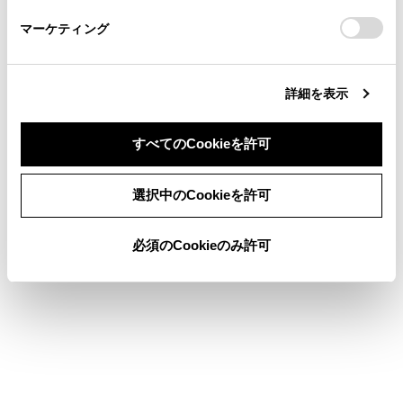
さい。
https://toyota.jp/faq/?
マーケティング
site_domain=default#otoiawase
までお願いします。
詳細を表示
合わせて見られているページ
すべてのCookieを許可
その他設定
同意しない
同意する
走行支援の設定
選択中のCookieを許可
サウンドやメディアの設定を変更する
必須のCookieのみ許可
このページは役に立ちましたか？
はい
いいえ