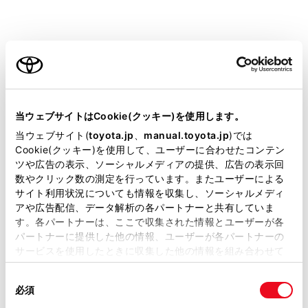
安全運転を行う責任は運転者にあります。常に周
囲の状況を把握し、安全運転に努めてください。
後方車両接近告知は自車の後方から接近してくる
ご利用の条件
車両の存在を運転者に提供する補助的なシステム
です。
当サイトには、全ての取扱説明書及び補足資料、正誤表等
後方車両接近告知を使用していても状況によって
が掲載されているわけではありません。
当ウェブサイトはCookie(クッキー)を使用します。
は本システムが有効に機能しないことがあるた
掲載している取扱説明書はお客様の年式に合致しない場合
当ウェブサイト(
toyota.jp
、
manual.toyota.jp
)では
め、運転者は自らの目視による安全確認をおこな
があります。
Cookie(クッキー)を使用して、ユーザーに合わせたコンテン
う必要があります。
ツや広告の表示、ソーシャルメディアの提供、広告の表示回
取扱説明書は、弊社が著作権その他の知的財産権を保有し
数やクリック数の測定を行っています。またユーザーによる
ます。弊社の許可なく、取扱説明書の一部または全部を、
システムを過信すると思わぬ事故につながり、重
サイト利用状況についても情報を収集し、ソーシャルメディ
複製、複写、改変もしくは配信等することはできません。
大な傷害におよぶか、最悪の場合死亡につながる
アや広告配信、データ解析の各パートナーと共有していま
す。各パートナーは、ここで収集された情報とユーザーが各
当サイトの利用、または利用できなかったことにより万一
おそれがあります。
パートナーに提供した他の情報、ユーザーが各パートナーの
損害が生じても、弊社は一切責任を負いません。
システムを正しく作動させるために
サービスを使用したときに収集した他の情報を組み合わせて
掲載内容は予告なく変更、またはサービスを中止すること
使用することがあります。当ウェブサイトの使用を続行する
→
システムを正しく作動させるために
があります。
同
とCookie(クッキー)に同意したこととなります。
必須
意
当サイト（取扱説明書）では、利便性向上のためにお客様
の