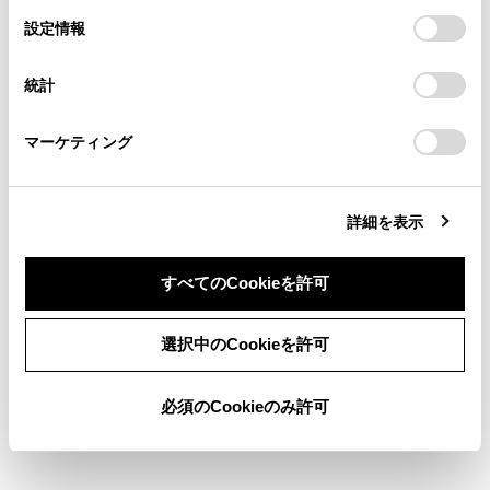
「すべてのCookieを許可」をクリックすることで、お客様の
の閲覧履歴、検索履歴を保持しています。削除を希望され
選
デバイスにすべてのCookie(クッキー)が保存されることに同
設定情報
る方は、当社のお客様相談窓口（0800-700-7700）までご
システムの構成部品
択
意したことになります。Cookie(クッキー)のオプトアウト、
連絡ください。
設定の変更、同意を撤回したりするにあたっては、当社の
統計
「
Cookie（クッキー）情報の取り扱いについて
お車に関するお問い合わせ・ご相談は
」をご覧くだ
後方車両接近告知のON ／OFF を切りかえる
さい。
https://toyota.jp/faq/?
には
マーケティング
site_domain=default#otoiawase
までお願いします。
後方車両接近告知の作動
詳細を表示
すべてのCookieを許可
同意しない
同意する
選択中のCookieを許可
合わせて見られているページ
必須のCookieのみ許可
スノーモード
シフトポジション
燃料充てん口（補給口）の開け方