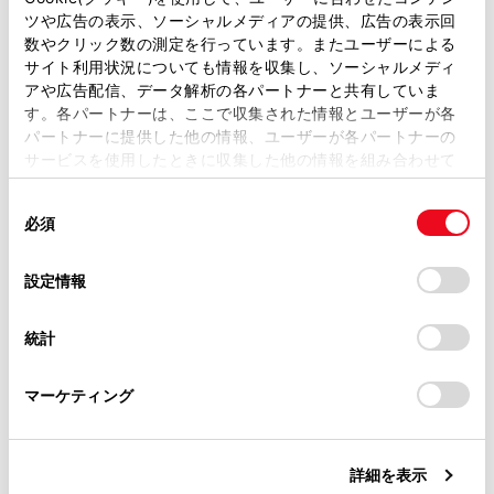
ツや広告の表示、ソーシャルメディアの提供、広告の表示回
頭から再生します。タッチし続けると、映像を早
取扱説明書は、弊社が著作権その他の知的財産権を保有し
数やクリック数の測定を行っています。またユーザーによる
もどしします。手を離すと、その位置から再生し
ます。弊社の許可なく、取扱説明書の一部または全部を、
サイト利用状況についても情報を収集し、ソーシャルメディ
ます。
複製、複写、改変もしくは配信等することはできません。
アや広告配信、データ解析の各パートナーと共有していま
す。各パートナーは、ここで収集された情報とユーザーが各
当サイトの利用、または利用できなかったことにより万一
[
]：映像の再生を一時停止します。
パートナーに提供した他の情報、ユーザーが各パートナーの
損害が生じても、弊社は一切責任を負いません。
サービスを使用したときに収集した他の情報を組み合わせて
[
]：映像を再生します。
掲載内容は予告なく変更、またはサービスを中止すること
使用することがあります。当ウェブサイトの使用を続行する
があります。
[
]：ファイルが切りかわります。タッチし続
同
とCookie(クッキー)に同意したこととなります。
必須
意
けると、映像を早送りします。手を離すと、その
当サイト（取扱説明書）では、利便性向上のためにお客様
の
「すべてのCookieを許可」をクリックすることで、お客様の
位置から再生します。一時停止中にタッチし続け
の閲覧履歴、検索履歴を保持しています。削除を希望され
選
デバイスにすべてのCookie(クッキー)が保存されることに同
設定情報
る方は、当社のお客様相談窓口（0800-700-7700）までご
ると、スロー再生します。
択
意したことになります。Cookie(クッキー)のオプトアウト、
連絡ください。
設定の変更、同意を撤回したりするにあたっては、当社の
[
]：全画面表示にします。
統計
「
Cookie（クッキー）情報の取り扱いについて
お車に関するお問い合わせ・ご相談は
」をご覧くだ
さい。
[
]：設定可能な項目を表示します。（→
画面
https://toyota.jp/faq/?
マーケティング
site_domain=default#otoiawase
までお願いします。
モードを切りかえる
,
画質を調整する
,
各ソー
スの音を調整する
）
サブメニューのフォルダー名／ファイル名：フォ
詳細を表示
ルダー名にタッチすると、フォルダー移動し、フ