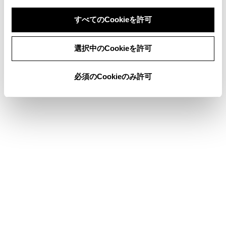
ァイル名にタッチすると、再生するファイルを変
すべてのCookieを許可
更できます。
同意しない
同意する
ステアリングスイッチで操作する
選択中のCookieを許可
必須のCookieのみ許可
[＜]／[＞]スイッチ
ファイルが切りかわります。