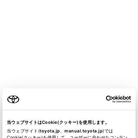
映像に重なって見づらいときに、操作ボタンを移
動できます。
[
]：操作画面表示にします。
操作画面で操作する
操作画面を表示するときは、全画面で[
]にタ
ッチします。
ご利用の条件
当サイトには、全ての取扱説明書及び補足資料、正誤表等
が掲載されているわけではありません。
当ウェブサイトはCookie(クッキー)を使用します。
[
]：再生中のファイルの先頭から再生しま
掲載している取扱説明書はお客様の年式に合致しない場合
当ウェブサイト(
toyota.jp
、
manual.toyota.jp
)では
す。ファイルの先頭のときは、前のファイルの先
があります。
Cookie(クッキー)を使用して、ユーザーに合わせたコンテン