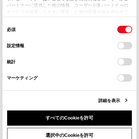
パートナーに提供した他の情報、ユーザーが各パートナーの
損害が生じても、弊社は一切責任を負いません。
サービスを使用したときに収集した他の情報を組み合わせて
掲載内容は予告なく変更、またはサービスを中止すること
使用することがあります。当ウェブサイトの使用を続行する
があります。
同
とCookie(クッキー)に同意したこととなります。
必須
意
当サイト（取扱説明書）では、利便性向上のためにお客様
の
「すべてのCookieを許可」をクリックすることで、お客様の
合わせて見られているページ
の閲覧履歴、検索履歴を保持しています。削除を希望され
選
デバイスにすべてのCookie(クッキー)が保存されることに同
設定情報
る方は、当社のお客様相談窓口（0800-700-7700）までご
択
意したことになります。Cookie(クッキー)のオプトアウト、
トランク
連絡ください。
設定の変更、同意を撤回したりするにあたっては、当社の
統計
「
Cookie（クッキー）情報の取り扱いについて
お車に関するお問い合わせ・ご相談は
」をご覧くだ
ドア
さい。
https://toyota.jp/faq/?
スマートエントリー＆スタートシステム
マーケティング
site_domain=default#otoiawase
までお願いします。
詳細を表示
このページは役に立ちましたか？
すべてのCookieを許可
はい
いいえ
同意しない
同意する
選択中のCookieを許可