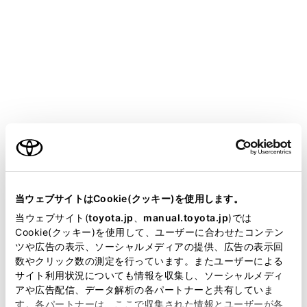
CROWN SEDAN FCEV
取扱説明書
運転する前に
キー
キー
メニュー
ご利用の条件
当サイトには、全ての取扱説明書及び補足資料、正誤表等
が掲載されているわけではありません。
当ウェブサイトはCookie(クッキー)を使用します。
キーの種類
掲載している取扱説明書はお客様の年式に合致しない場合
当ウェブサイト(
toyota.jp
、
manual.toyota.jp
)では
があります。
Cookie(クッキー)を使用して、ユーザーに合わせたコンテン
ワイヤレス機能について
ツや広告の表示、ソーシャルメディアの提供、広告の表示回
取扱説明書は、弊社が著作権その他の知的財産権を保有し
数やクリック数の測定を行っています。またユーザーによる
ます。弊社の許可なく、取扱説明書の一部または全部を、
サイト利用状況についても情報を収集し、ソーシャルメディ
メカニカルキーを使うには
複製、複写、改変もしくは配信等することはできません。
アや広告配信、データ解析の各パートナーと共有していま
す。各パートナーは、ここで収集された情報とユーザーが各
当サイトの利用、または利用できなかったことにより万一