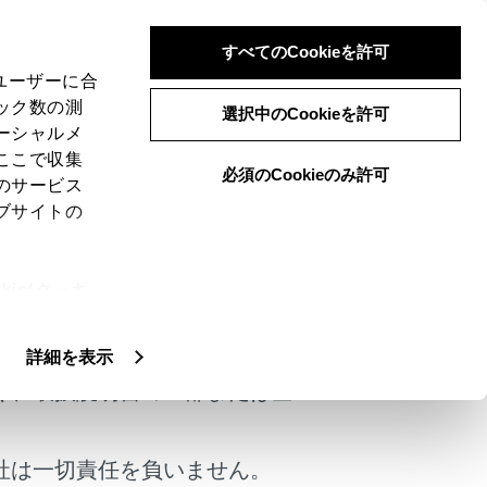
すべてのCookieを許可
、ユーザーに合
ック数の測
選択中のCookieを許可
ーシャルメ
ここで収集
必須のCookieのみ許可
のサービス
ブサイトの
ie(クッキ
とるには
）
けではありません。
、設定の変
扱いについ
詳細を表示
く、取扱説明書の一部または全
社は一切責任を負いません。