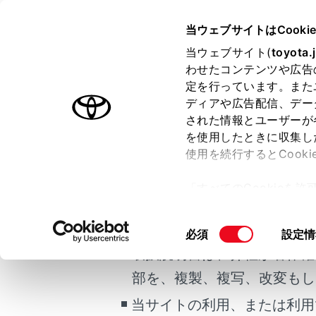
CROWN SEDAN FCEV
取扱説
当ウェブサイトはCooki
運転する前に
当ウェブサイト(
toyota.
ホーム
わせたコンテンツや広告
フロン
定を行っています。また
はじめに
ディアや広告配信、デー
された情報とユーザーが
安全・安心のために
メニュー
を使用したときに収集し
ご利用の条件
FCシステム
使用を続行するとCook
走行に関する情報表示
シートの前
「すべてのCookieを
運転する前に
正しい運転
当サイトには、全ての取扱説
ー)が保存されることに同
運転
更、同意を撤回したりす
掲載している取扱説明書はお
同
必須
設定情
室内装備・機能
て
」をご覧ください。
調整する
意
取扱説明書は、弊社が著作権
マルチメディア
の
部を、複製、複写、改変もし
お手入れのしかた
選
助手席側
択
当サイトの利用、または利用
万一の場合には