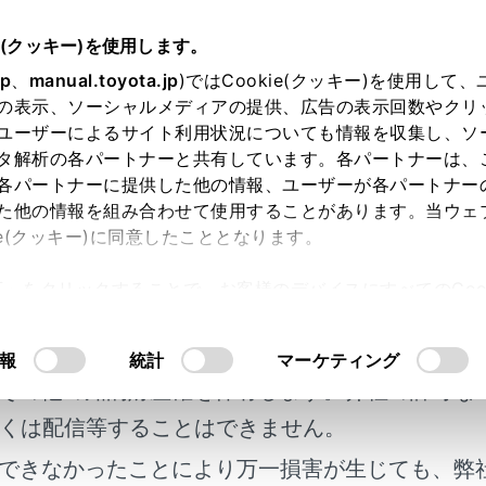
明書
e(クッキー)を使用します。
シートの調整
jp
、
manual.toyota.jp
)ではCookie(クッキー)を使用して
の表示、ソーシャルメディアの提供、広告の表示回数やクリ
トシート
ユーザーによるサイト利用状況についても情報を収集し、ソ
タ解析の各パートナーと共有しています。各パートナーは、
各パートナーに提供した他の情報、ユーザーが各パートナー
た他の情報を組み合わせて使用することがあります。当ウェ
ie(クッキー)に同意したこととなります。
後・上下位置などの調整ができます。
許可」をクリックすることで、お客様のデバイスにすべてのCook
姿勢がとれるよう調整してください。（→
正しい運転姿勢を
明書及び補足資料、正誤表等が掲載されているわ
意したことになります。Cookie(クッキー)のオプトアウト
るにあたっては、当社の「
Cookie（クッキー）情報の取り
客様の年式に合致しない場合があります。
報
統計
マーケティング
には
その他の知的財産権を保有します。弊社の許可な
くは配信等することはできません。
面スイッチ
できなかったことにより万一損害が生じても、弊