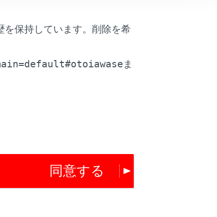
歴を保持しています。削除を希
。
は役に立ちましたか？
main=default#otoiawase
ま
はい
いいえ
同意する