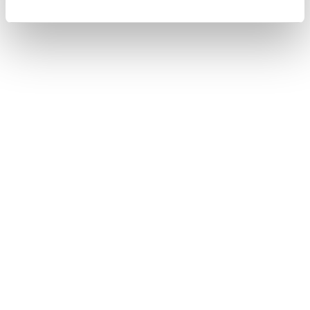
合わせて見られているページ
表示灯について
緊急通報をする
データ通信に関する留意事項
このページは役に立ちましたか？
はい
いいえ