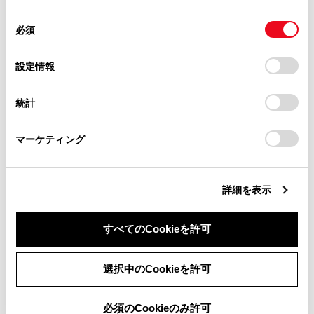
使用することがあります。当ウェブサイトの使用を続行する
パワースイッチをOFF にしても赤または
があります。
緊急通報中ではあり
同
とCookie(クッキー)に同意したこととなります。
緑の表示灯が点滅し続けた
必須
意
当サイト（取扱説明書）では、利便性向上のためにお客様
の
「すべてのCookieを許可」をクリックすることで、お客様の
の閲覧履歴、検索履歴を保持しています。削除を希望され
選
デバイスにすべてのCookie(クッキー)が保存されることに同
設定情報
る方は、当社のお客様相談窓口（0800-700-7700）までご
択
意したことになります。Cookie(クッキー)のオプトアウト、
FC システム始動後、表示灯が両方共に点
連絡ください。
T-Connect 契
設定の変更、同意を撤回したりするにあたっては、当社の
灯しない
統計
「
Cookie（クッキー）情報の取り扱いについて
お車に関するお問い合わせ・ご相談は
」をご覧くだ
さい。
https://toyota.jp/faq/?
マーケティング
site_domain=default#otoiawase
までお願いします。
警告
緊急事態発生時に緊急通報できないときは、最
詳細を表示
寄りの公衆電話などから通報してください。
すべてのCookieを許可
同意しない
同意する
選択中のCookieを許可
必須のCookieのみ許可