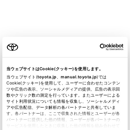
手動保守点検
が
緑の表示灯が点灯しない
い。
パワースイッチをAC
ご利用の条件
後の点検中ではあり
当サイトには、全ての取扱説明書及び補足資料、正誤表等
電波状態は良好です
が掲載されているわけではありません。
当ウェブサイトはCookie(クッキー)を使用します。
緊急通報できない
掲載している取扱説明書はお客様の年式に合致しない場合
当ウェブサイト(
toyota.jp
、
manual.toyota.jp
)では
携帯電話のサービス
があります。
Cookie(クッキー)を使用して、ユーザーに合わせたコンテン
ませんか。
ツや広告の表示、ソーシャルメディアの提供、広告の表示回
取扱説明書は、弊社が著作権その他の知的財産権を保有し
数やクリック数の測定を行っています。またユーザーによる
ます。弊社の許可なく、取扱説明書の一部または全部を、
サイト利用状況についても情報を収集し、ソーシャルメディ
複製、複写、改変もしくは配信等することはできません。
携帯電話回線が混雑
アや広告配信、データ解析の各パートナーと共有していま
す。各パートナーは、ここで収集された情報とユーザーが各
当サイトの利用、または利用できなかったことにより万一
パートナーに提供した他の情報、ユーザーが各パートナーの
損害が生じても、弊社は一切責任を負いません。
サービスを使用したときに収集した他の情報を組み合わせて
掲載内容は予告なく変更、またはサービスを中止すること