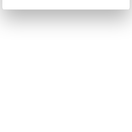
合わせて見られているページ
警告メッセージが表示されたときは
警告灯がついたときは
ハイブリッドシステムが始動できないときは
このページは役に立ちましたか？
はい
いいえ