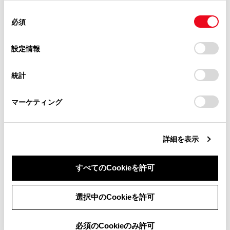
使用することがあります。当ウェブサイトの使用を続行する
があります。
同
とCookie(クッキー)に同意したこととなります。
注意
必須
意
当サイト（取扱説明書）では、利便性向上のためにお客様
の
「すべてのCookieを許可」をクリックすることで、お客様の
スマートエントリー＆スタートシステムの故
の閲覧履歴、検索履歴を保持しています。削除を希望され
選
デバイスにすべてのCookie(クッキー)が保存されることに同
設定情報
る方は、当社のお客様相談窓口（0800-700-7700）までご
障などで販売店に車両を持っていくとき
択
意したことになります。Cookie(クッキー)のオプトアウト、
連絡ください。
設定の変更、同意を撤回したりするにあたっては、当社の
車両に付属しているすべての電子キーをお持ちく
統計
「
Cookie（クッキー）情報の取り扱いについて
お車に関するお問い合わせ・ご相談は
」をご覧くだ
ださい。
さい。
https://toyota.jp/faq/?
マーケティング
site_domain=default#otoiawase
までお願いします。
ドアの施錠・解錠する
詳細を表示
ハイブリッドシステムを始動するには
すべてのCookieを許可
同意しない
同意する
選択中のCookieを許可
必須のCookieのみ許可