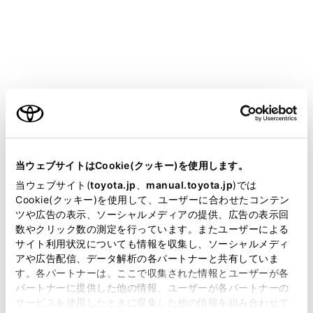
知識
電子キーが正常に働かないときは
車両カスタマイズ機能でスマートエントリ
ー＆スタートシステムの設定を確認し、非
ご利用の条件
作動になっている場合には、作動可能に設
定変更してください。（→
スマートエント
当サイトには、全ての取扱説明書及び補足資料、正誤表等
リー＆スタートシステム
）
が掲載されているわけではありません。
当ウェブサイトはCookie(クッキー)を使用します。
電子キーが節電モードに設定されていない
掲載している取扱説明書はお客様の年式に合致しない場合
当ウェブサイト(
toyota.jp
、
manual.toyota.jp
)では
ことを確認してください。
があります。
Cookie(クッキー)を使用して、ユーザーに合わせたコンテン
設定されている場合は解除してください。
ツや広告の表示、ソーシャルメディアの提供、広告の表示回
取扱説明書は、弊社が著作権その他の知的財産権を保有し
（→
電子キーを節電モードにするには
）
数やクリック数の測定を行っています。またユーザーによる
ます。弊社の許可なく、取扱説明書の一部または全部を、
サイト利用状況についても情報を収集し、ソーシャルメディ
複製、複写、改変もしくは配信等することはできません。
電子キーの機能が停止している可能性があ
アや広告配信、データ解析の各パートナーと共有していま
ります。（→
電子キーの機能が停止すると
す。各パートナーは、ここで収集された情報とユーザーが各
当サイトの利用、または利用できなかったことにより万一
パートナーに提供した他の情報、ユーザーが各パートナーの
き
）
損害が生じても、弊社は一切責任を負いません。
サービスを使用したときに収集した他の情報を組み合わせて
掲載内容は予告なく変更、またはサービスを中止すること