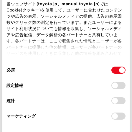
掲載している取扱説明書はお客様の年式に合致しない場合
売店にご相談ください。
当ウェブサイト(
toyota.jp
、
manual.toyota.jp
)では
があります。
Cookie(クッキー)を使用して、ユーザーに合わせたコンテン
ツや広告の表示、ソーシャルメディアの提供、広告の表示回
取扱説明書は、弊社が著作権その他の知的財産権を保有し
数やクリック数の測定を行っています。またユーザーによる
ジャッキで車体を持ち上げる前に
ます。弊社の許可なく、取扱説明書の一部または全部を、
サイト利用状況についても情報を収集し、ソーシャルメディ
複製、複写、改変もしくは配信等することはできません。
アや広告配信、データ解析の各パートナーと共有していま
工具とジャッキの位置
す。各パートナーは、ここで収集された情報とユーザーが各
当サイトの利用、または利用できなかったことにより万一
パートナーに提供した他の情報、ユーザーが各パートナーの
損害が生じても、弊社は一切責任を負いません。
サービスを使用したときに収集した他の情報を組み合わせて
タイヤの取りはずし
掲載内容は予告なく変更、またはサービスを中止すること
使用することがあります。当ウェブサイトの使用を続行する
があります。
同
とCookie(クッキー)に同意したこととなります。
必須
意
タイヤの取り付け
当サイト（取扱説明書）では、利便性向上のためにお客様
の
「すべてのCookieを許可」をクリックすることで、お客様の
の閲覧履歴、検索履歴を保持しています。削除を希望され
選
デバイスにすべてのCookie(クッキー)が保存されることに同
設定情報
る方は、当社のお客様相談窓口（0800-700-7700）までご
択
意したことになります。Cookie(クッキー)のオプトアウト、
連絡ください。
設定の変更、同意を撤回したりするにあたっては、当社の
統計
「
Cookie（クッキー）情報の取り扱いについて
お車に関するお問い合わせ・ご相談は
」をご覧くだ
さい。
https://toyota.jp/faq/?
マーケティング
site_domain=default#otoiawase
までお願いします。
合わせて見られているページ