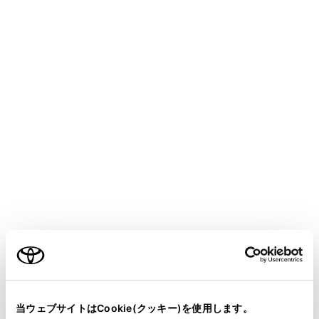
CROWN ESTATE PHEV
取扱説明書
お手入れのしかた
簡単な点検・部品交換
タイヤの交換
メニュー
ご自身でタイヤを交換するときは、工具とジャッキをご
準備ください。
この車両はホイールボルトを使用しています。
ご利用の条件
工場出荷時に装着されたホイールを使用する場合は、専
用のトヨタ純正ホイールボルトを使用する必要がありま
す。
当サイトには、全ての取扱説明書及び補足資料、正誤表等
が掲載されているわけではありません。
当ウェブサイトはCookie(クッキー)を使用します。
ご自身でのタイヤの交換に不安がある場合は、トヨタ販