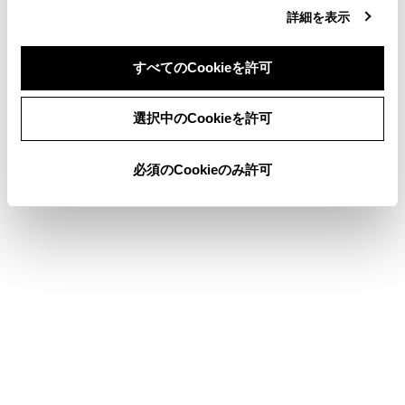
ガレージジャッキ
詳細を表示
タイヤ空気圧について
すべてのCookieを許可
タイヤについて
同意しない
同意する
選択中のCookieを許可
このページは役に立ちましたか？
必須のCookieのみ許可
はい
いいえ
ブックマーク
あとで読む