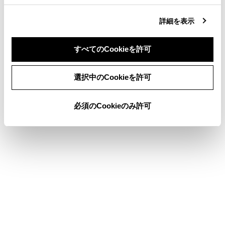
合わせて見られているページ
詳細を表示
Miracast®の再生についての留意事項
Bluetooth®オーディオの再生についての留意事項
すべてのCookieを許可
USBメモリーの音楽ファイルを再生する
同意しない
同意する
選択中のCookieを許可
必須のCookieのみ許可
このページは役に立ちましたか？
はい
いいえ
ブックマーク
あとで読む