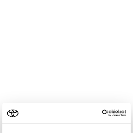
CROWN ESTATE PHEV
取扱説明書
マルチメディア
オーディオシステム
地上デジタルテレビの視聴
地上デジタルテレビ用アンテナ
の取り扱い
地上デジタルテレビを受信するためのアンテナは、フロ
ントウインドウガラスおよびリヤウインドウガラスに埋
め込まれています。
ご利用の条件
注意
当サイトには、全ての取扱説明書及び補足資料、正誤表等
アンテナ入りガラス（室内側）の清掃は湿った