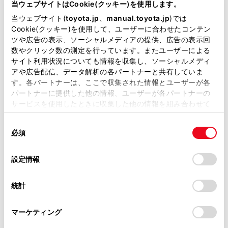
が掲載されているわけではありません。
布で線にそって軽くふいてください。ガラスク
当ウェブサイトはCookie(クッキー)を使用します。
リーナーなどは、アンテナをいためますので使
掲載している取扱説明書はお客様の年式に合致しない場合
当ウェブサイト(
toyota.jp
、
manual.toyota.jp
)では
があります。
Cookie(クッキー)を使用して、ユーザーに合わせたコンテン
用しないでください。
ツや広告の表示、ソーシャルメディアの提供、広告の表示回
取扱説明書は、弊社が著作権その他の知的財産権を保有し
数やクリック数の測定を行っています。またユーザーによる
フロントウインドウガラスおよびリヤウインド
ます。弊社の許可なく、取扱説明書の一部または全部を、
サイト利用状況についても情報を収集し、ソーシャルメディ
ウガラスのアンテナ線部に以下のものを貼りつ
複製、複写、改変もしくは配信等することはできません。
アや広告配信、データ解析の各パートナーと共有していま
けないでください。受信感度が低下したり、ノ
す。各パートナーは、ここで収集された情報とユーザーが各
当サイトの利用、または利用できなかったことにより万一
イズ（雑音）が発生するおそれがあります。
パートナーに提供した他の情報、ユーザーが各パートナーの
損害が生じても、弊社は一切責任を負いません。
サービスを使用したときに収集した他の情報を組み合わせて
金属を含有するウインドウフィルム
掲載内容は予告なく変更、またはサービスを中止すること
使用することがあります。当ウェブサイトの使用を続行する
があります。
同
とCookie(クッキー)に同意したこととなります。
その他の金属物（トヨタ純正品以外のアン
必須
意
当サイト（取扱説明書）では、利便性向上のためにお客様
テナなど）
の
「すべてのCookieを許可」をクリックすることで、お客様の
の閲覧履歴、検索履歴を保持しています。削除を希望され
選
デバイスにすべてのCookie(クッキー)が保存されることに同
設定情報
る方は、当社のお客様相談窓口（0800-700-7700）までご
択
意したことになります。Cookie(クッキー)のオプトアウト、
連絡ください。
設定の変更、同意を撤回したりするにあたっては、当社の
統計
「
Cookie（クッキー）情報の取り扱いについて
お車に関するお問い合わせ・ご相談は
」をご覧くだ
さい。
https://toyota.jp/faq/?
マーケティング
site_domain=default#otoiawase
までお願いします。