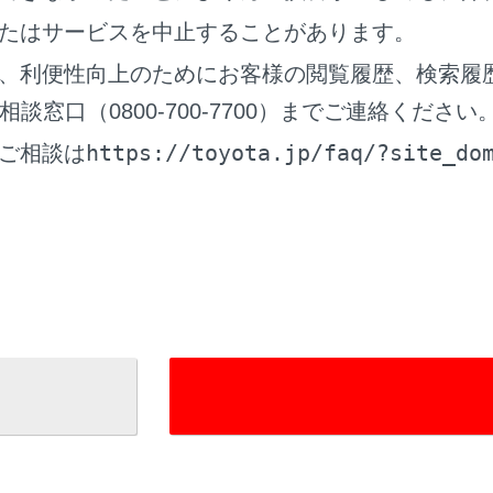
信中は、ハンズフリー電話以外で出力される音声をミュート（
たはサービスを中止することがあります。
話より優先される音声案内は、ミュートされません。
、利便性向上のためにお客様の閲覧履歴、検索履
ルチメディアシステムで携帯電話の着信音を設定していても、
ィアシステムでは違う着信音が出力される場合があります。
窓口（0800-700-7700）までご連絡ください
https://toyota.jp/faq/?site_do
ライブモードなど、携帯電話の設定によっては、着信できない
ご相談は
帯電話の機種によっては、次のことがあります。
着信音は、車両スピーカーと携帯電話の両方から聞こえる場
着信時に相手の電話番号が表示されない場合があります。
携帯電話を直接操作して電話を受けたとき、または携帯電話
電話での通話になる場合があります。
携帯電話でデータ通信を行っている最中に着信があったとき
に表示されず、着信音も鳴らない場合があります。
絡先自動転送（PBAP）に対応している携帯電話で、連絡先
連絡先の画像表示]がON に設定されていると、電話番号と共に