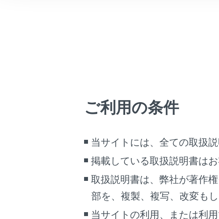
車両情報
こんなときは
ブックマーク
あとで読む
PDFで見る
次のい
車両
ご利用の条件
[
マルチメディア
ステ
画面表示設定
当サイトには、全ての取扱説
エ
掲載している取扱説明書はお
個人情報の取扱いについて
サイト利用について
取扱説明書は、弊社が著作権
知識
お問い合わせ
部を、複製、複写、改変もし
駐
当サイトの利用、または利用