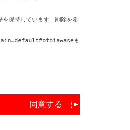
消音）します。ただし、ハンズフリー
歴を保持しています。削除を希
携帯電話の設定によっては、マルチメ
。
main=default#otoiawase
場合があります。
ま
合があります。
を自動着信応答に設定したときは、携帯
は、着信画面がマルチメディアシステム
同意する
の画像データが転送された場合、着信時に
画像が表示されます。（→
Bluetooth®機