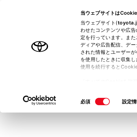
CROWN ESTATE PHEV
取扱
当ウェブサイトはCooki
マルチメディア
当ウェブサイト(
toyota.
ホーム
わせたコンテンツや広告
電話に
定を行っています。また
はじめに
ディアや広告配信、デー
された情報とユーザーが
安全・安心のために
を使用したときに収集し
プラグインハイブリッドシステム
使用を続行するとCook
走行に関する情報表示
着信がある
「すべてのCookieを
付]がON
運転する前に
ー)が保存されることに同
る
）
運転
更、同意を撤回したりす
同
必須
設定情
室内装備・機能
て
」をご覧ください。
意
マルチメディア
の
お手入れのしかた
選
択
万一の場合には