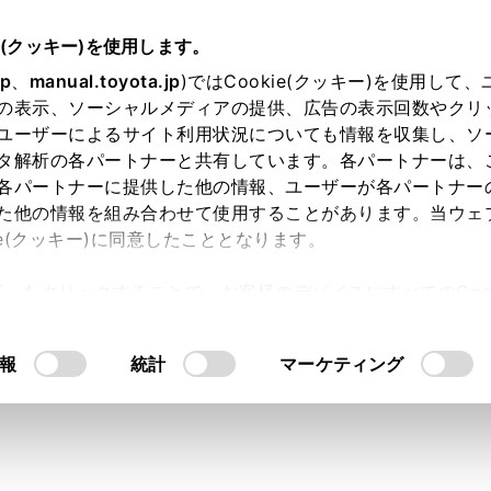
説明書
e(クッキー)を使用します。
ハンズフリー電話
電話の受け方
jp
、
manual.toyota.jp
)ではCookie(クッキー)を使用して
の表示、ソーシャルメディアの提供、広告の表示回数やクリ
出る
ユーザーによるサイト利用状況についても情報を収集し、ソ
タ解析の各パートナーと共有しています。各パートナーは、
各パートナーに提供した他の情報、ユーザーが各パートナー
た他の情報を組み合わせて使用することがあります。当ウェ
ie(クッキー)に同意したこととなります。
と着信音が鳴り、着信画面もしくは着信通知が表示されます。
許可」をクリックすることで、お客様のデバイスにすべてのCook
 の場合、着信したときにエージェント（音声対話サービス）が
意したことになります。Cookie(クッキー)のオプトアウト
るにあたっては、当社の「
Cookie（クッキー）情報の取り
報
統計
マーケティング