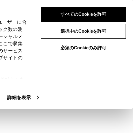
すべてのCookieを許可
、ユーザーに合
ック数の測
選択中のCookieを許可
ーシャルメ
ここで収集
必須のCookieのみ許可
のサービス
ブサイトの
音声操作の設定で、[通知表示中の発話受
ie(クッキ
起動します。（→
音声操作の設定を変更す
、設定の変
扱いについ
詳細を表示