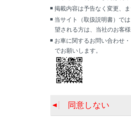
着
掲載内容は予告なく変更、ま
電
当サイト（取扱説明書）では
マ
デ
望される方は、当社のお客様相談
ド
お車に関するお問い合わせ・
でお願いします。
携
同意しない
連
[