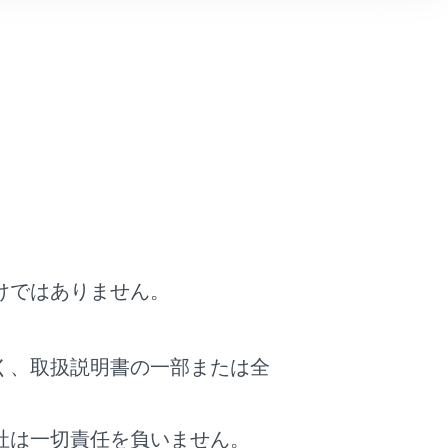
けではありません。
ンドを発話します。（→
音声で操作する
）
く、取扱説明書の一部または全
信音のみで着信が通知されます。
社は一切責任を負いません。