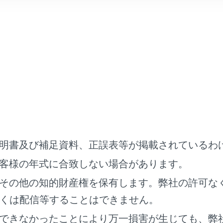
ずれかの操作をして、電話に出ます。
]にタッチします。
アリングの[
]スイッチを押します。
明書及び補足資料、正誤表等が掲載されているわ
ージェント（音声対話サービス）で電話に出るための音声コマ
客様の年式に合致しない場合があります。
その他の知的財産権を保有します。弊社の許可な
くは配信等することはできません。
車支援システム画面表示中は、着信画面が表示されません。着
できなかったことにより万一損害が生じても、弊