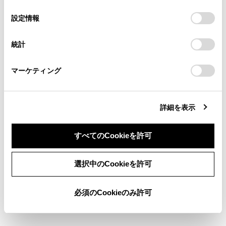
の
「すべてのCookieを許可」をクリックすることで、お客様の
の閲覧履歴、検索履歴を保持しています。削除を希望され
選
デバイスにすべてのCookie(クッキー)が保存されることに同
設定情報
る方は、当社のお客様相談窓口（0800-700-7700）までご
択
意したことになります。Cookie(クッキー)のオプトアウト、
急速充電前・V2H 充電／ V2H 給電前の重要確
連絡ください。
設定の変更、同意を撤回したりするにあたっては、当社の
認事項
統計
「
Cookie（クッキー）情報の取り扱いについて
お車に関するお問い合わせ・ご相談は
」をご覧くだ
さい。
https://toyota.jp/faq/?
急速充電・V2H 充電／ V2H 給電するときは
マーケティング
site_domain=default#otoiawase
までお願いします。
急速充電・V2H 充電／ V2H 給電したあとは
詳細を表示
すべてのCookieを許可
同意しない
同意する
選択中のCookieを許可
合わせて見られているページ
必須のCookieのみ許可
普通充電のしかた
充電方法について