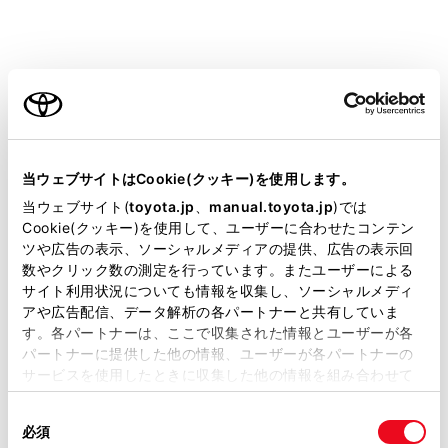
急速充電器（スタンド）・V2H 機器を使用
するとき
ご利用の条件
次のことを必ずお守りください。
お守りいただかないと、思わぬ事故の原因とな
当サイトには、全ての取扱説明書及び補足資料、正誤表等
り、重大な傷害におよぶか、最悪の場合死亡につ
が掲載されているわけではありません。
当ウェブサイトはCookie(クッキー)を使用します。
ながるおそれがあります。
掲載している取扱説明書はお客様の年式に合致しない場合
当ウェブサイト(
toyota.jp
、
manual.toyota.jp
)では
CHAdeMO規格に準拠した急速充電器(スタン
があります。
Cookie(クッキー)を使用して、ユーザーに合わせたコンテン
ド)を使用してください。
ツや広告の表示、ソーシャルメディアの提供、広告の表示回
取扱説明書は、弊社が著作権その他の知的財産権を保有し
数やクリック数の測定を行っています。またユーザーによる
ます。弊社の許可なく、取扱説明書の一部または全部を、
サイト利用状況についても情報を収集し、ソーシャルメディ
30m をこえるケーブルを使用しないでくださ
複製、複写、改変もしくは配信等することはできません。
アや広告配信、データ解析の各パートナーと共有していま
い。
す。各パートナーは、ここで収集された情報とユーザーが各
当サイトの利用、または利用できなかったことにより万一
パートナーに提供した他の情報、ユーザーが各パートナーの
損害が生じても、弊社は一切責任を負いません。
電動自動車用充放電システムガイドライン
サービスを使用したときに収集した他の情報を組み合わせて
V2HDC版に準拠したV2H機器を使用してくだ
掲載内容は予告なく変更、またはサービスを中止すること
使用することがあります。当ウェブサイトの使用を続行する
があります。
さい。
同
とCookie(クッキー)に同意したこととなります。
必須
意
当サイト（取扱説明書）では、利便性向上のためにお客様