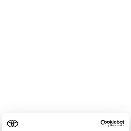
オートプ
[エリ
局をプ
[Auto.P設定]
[受信
す。
[AMラジオからワイドFMを利用]
AMとワ
[DTV]
設定項目
[設定]
ご利用の条件
オートプ