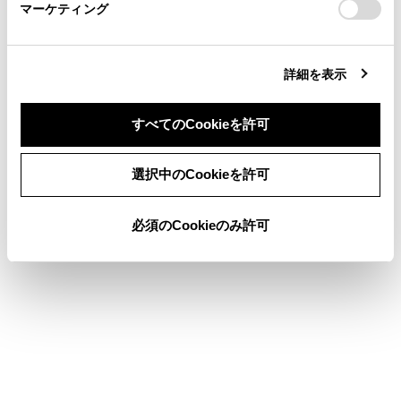
マーケティング
site_domain=default#otoiawase
までお願いします。
[居住地域設定]
詳細を表示
データ放
動したと
すべてのCookieを許可
以下2つ
[都道府県住所]
居住地
同意しない
同意する
選択中のCookieを許可
す。
居住地
必須のCookieのみ許可
[居住地域をナビの自宅設定と連動]
居住地域
[TV局データの自動更新]
TV局デ
[自動
[TV局データの自動更新]