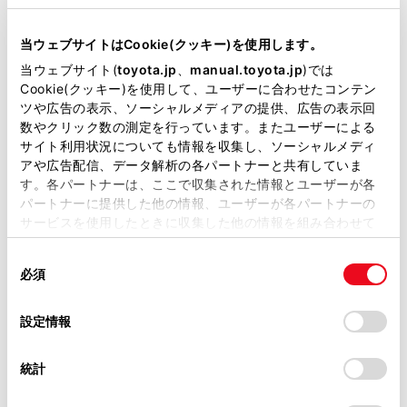
[エリ
[Auto.P設定]
当サイトには、全ての取扱説明書及び補足資料、正誤表等
プリセ
が掲載されているわけではありません。
当ウェブサイトはCookie(クッキー)を使用します。
[受信
掲載している取扱説明書はお客様の年式に合致しない場合
当ウェブサイト(
toyota.jp
、
manual.toyota.jp
)では
があります。
Cookie(クッキー)を使用して、ユーザーに合わせたコンテン
ツや広告の表示、ソーシャルメディアの提供、広告の表示回
地上デジ
取扱説明書は、弊社が著作権その他の知的財産権を保有し
数やクリック数の測定を行っています。またユーザーによる
ます。弊社の許可なく、取扱説明書の一部または全部を、
[ワン
サイト利用状況についても情報を収集し、ソーシャルメディ
複製、複写、改変もしくは配信等することはできません。
場合、
アや広告配信、データ解析の各パートナーと共有していま
[地デジ・ワンセグ受信設定]
と、ワ
す。各パートナーは、ここで収集された情報とユーザーが各
当サイトの利用、または利用できなかったことにより万一
パートナーに提供した他の情報、ユーザーが各パートナーの
損害が生じても、弊社は一切責任を負いません。
[地デ
サービスを使用したときに収集した他の情報を組み合わせて
掲載内容は予告なく変更、またはサービスを中止すること
[ワン
使用することがあります。当ウェブサイトの使用を続行する
があります。
同
とCookie(クッキー)に同意したこととなります。
必須
意
当サイト（取扱説明書）では、利便性向上のためにお客様
の
[系列局検索]
受信エリ
「すべてのCookieを許可」をクリックすることで、お客様の
の閲覧履歴、検索履歴を保持しています。削除を希望され
選
デバイスにすべてのCookie(クッキー)が保存されることに同
設定情報
る方は、当社のお客様相談窓口（0800-700-7700）までご
択
意したことになります。Cookie(クッキー)のオプトアウト、
連絡ください。
視聴中の
設定の変更、同意を撤回したりするにあたっては、当社の
[イベントリレーの受信]
とえば、
統計
「
Cookie（クッキー）情報の取り扱いについて
お車に関するお問い合わせ・ご相談は
」をご覧くだ
的に切り
さい。
https://toyota.jp/faq/?