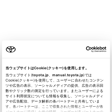
CROWN ESTATE PHEV
取扱説明書
プラグインハイブリッドシステム
外部給電システムについて
正常にAC外部給電できないと
きは
ご利用の条件
当サイトには、全ての取扱説明書及び補足資料、正誤表等
が掲載されているわけではありません。
当ウェブサイトはCookie(クッキー)を使用します。
正しい手順に従って作業しても外部給電が開始されない
掲載している取扱説明書はお客様の年式に合致しない場合
当ウェブサイト(
toyota.jp
、
manual.toyota.jp
)では
場合は、それぞれ次の事項をご確認ください。
があります。
Cookie(クッキー)を使用して、ユーザーに合わせたコンテン
ツや広告の表示、ソーシャルメディアの提供、広告の表示回
取扱説明書は、弊社が著作権その他の知的財産権を保有し
数やクリック数の測定を行っています。またユーザーによる
正常にAC外部給電できないとき
ます。弊社の許可なく、取扱説明書の一部または全部を、
サイト利用状況についても情報を収集し、ソーシャルメディ
複製、複写、改変もしくは配信等することはできません。
アや広告配信、データ解析の各パートナーと共有していま
す。各パートナーは、ここで収集された情報とユーザーが各
当サイトの利用、または利用できなかったことにより万一
パートナーに提供した他の情報、ユーザーが各パートナーの