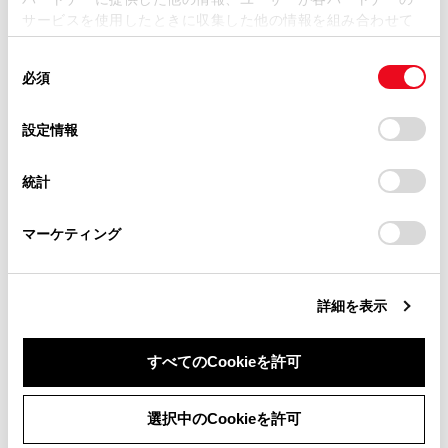
損害が生じても、弊社は一切責任を負いません。
サービスを使用したときに収集した他の情報を組み合わせて
掲載内容は予告なく変更、またはサービスを中止すること
使用することがあります。当ウェブサイトの使用を続行する
があります。
同
とCookie(クッキー)に同意したこととなります。
必須
意
合わせて見られているページ
当サイト（取扱説明書）では、利便性向上のためにお客様
の
「すべてのCookieを許可」をクリックすることで、お客様の
の閲覧履歴、検索履歴を保持しています。削除を希望され
選
デバイスにすべてのCookie(クッキー)が保存されることに同
設定情報
る方は、当社のお客様相談窓口（0800-700-7700）までご
普通充電のしかた
択
意したことになります。Cookie(クッキー)のオプトアウト、
連絡ください。
設定の変更、同意を撤回したりするにあたっては、当社の
充電方法について
統計
「
Cookie（クッキー）情報の取り扱いについて
お車に関するお問い合わせ・ご相談は
」をご覧くだ
接続可能な外部電源について（普通充電）
さい。
https://toyota.jp/faq/?
マーケティング
site_domain=default#otoiawase
までお願いします。
このページは役に立ちましたか？
詳細を表示
すべてのCookieを許可
はい
いいえ
同意しない
同意する
選択中のCookieを許可