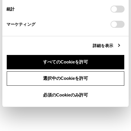
に記憶しているチャンネルを表示します。
連絡ください。
設定の変更、同意を撤回したりするにあたっては、当社の
（GPSの自車位置情報により、今いる地域で放
統計
「
Cookie（クッキー）情報の取り扱いについて
お車に関するお問い合わせ・ご相談は
」をご覧くだ
送されている放送局の局名とチャンネルがプリセ
さい。
https://toyota.jp/faq/?
ットボタンに表示されます）
マーケティング
site_domain=default#otoiawase
までお願いします。
[マニュアル]：マニュアルプリセットモードに切
りかわります。プリセットチャンネルを好みに合
詳細を表示
わせて登録できます。
すべてのCookieを許可
知識
同意しない
同意する
選択中のCookieを許可
プリセットチャンネルは、1～12chまで登録
できます。
必須のCookieのみ許可
受信したメールのタイトルは、受信メール
の先頭から全角18文字（メール詳細画面で
は14文字）をタイトルとして表示されま
す。