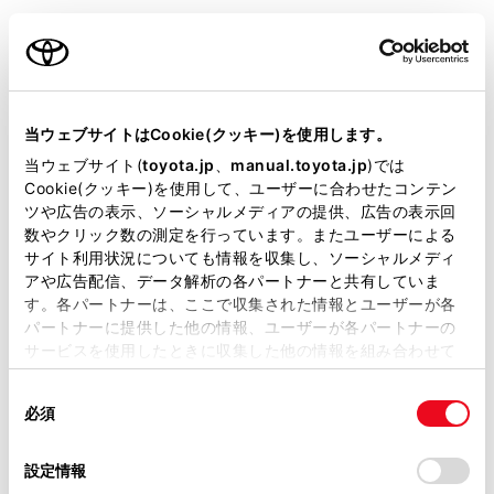
確認できます。
ご利用の条件
タイトル別または受信した日時でリストを表示で
きます。
当サイトには、全ての取扱説明書及び補足資料、正誤表等
メールにタッチすると、詳細を表示します。
が掲載されているわけではありません。
当ウェブサイトはCookie(クッキー)を使用します。
未読のメールがあるときは、[
]が表示されま
掲載している取扱説明書はお客様の年式に合致しない場合
当ウェブサイト(
toyota.jp
、
manual.toyota.jp
)では
す。
があります。
Cookie(クッキー)を使用して、ユーザーに合わせたコンテン
ツや広告の表示、ソーシャルメディアの提供、広告の表示回
[表示形式]：サブメニューに表示されるプリセッ
取扱説明書は、弊社が著作権その他の知的財産権を保有し
数やクリック数の測定を行っています。またユーザーによる
ます。弊社の許可なく、取扱説明書の一部または全部を、
トチャンネルの表示形式を変更できます。
サイト利用状況についても情報を収集し、ソーシャルメディ
複製、複写、改変もしくは配信等することはできません。
アや広告配信、データ解析の各パートナーと共有していま
[チャンネル]：1～12のチャンネル番号で表示し
す。各パートナーは、ここで収集された情報とユーザーが各
当サイトの利用、または利用できなかったことにより万一
ます。
パートナーに提供した他の情報、ユーザーが各パートナーの
損害が生じても、弊社は一切責任を負いません。
サービスを使用したときに収集した他の情報を組み合わせて
[放送局リスト]：放送局名を表示します。
掲載内容は予告なく変更、またはサービスを中止すること
使用することがあります。当ウェブサイトの使用を続行する
があります。
同
とCookie(クッキー)に同意したこととなります。
[プリセットリスト]：プリセットのモードを変更
必須
意
当サイト（取扱説明書）では、利便性向上のためにお客様
できます。
の
「すべてのCookieを許可」をクリックすることで、お客様の
の閲覧履歴、検索履歴を保持しています。削除を希望され
選
デバイスにすべてのCookie(クッキー)が保存されることに同
[エリア]：マルチメディアシステムがエリアごと
設定情報
る方は、当社のお客様相談窓口（0800-700-7700）までご
択
意したことになります。Cookie(クッキー)のオプトアウト、