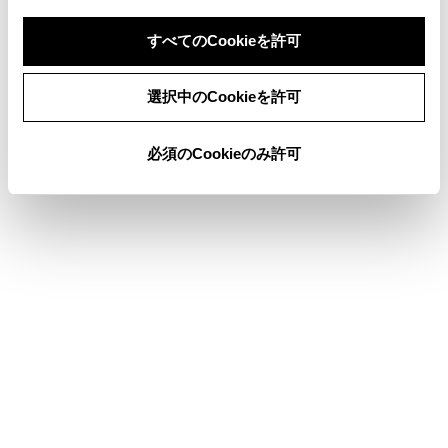
すべてのCookieを許可
県境案内を設定する
同意しない
同意する
選択中のCookieを許可
地図表示のカスタマイズ設定
必須のCookieのみ許可
俯角設定
合わせて見られているページ
サウンドやメディアの設定を変更する
各種設定を変更する