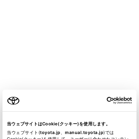
設定項目
[県境案内]
県境イラスト表
[地図表示カスタマイズ]
地図の色や文
ご利用の条件
「交通情報」
当サイトには、全ての取扱説明書及び補足資料、正誤表等
が掲載されているわけではありません。
当ウェブサイトはCookie(クッキー)を使用します。
交通情報の表
[道路種別の表示]
掲載している取扱説明書はお客様の年式に合致しない場合
当ウェブサイト(
toyota.jp
、
manual.toyota.jp
)では
希望する表示
があります。
Cookie(クッキー)を使用して、ユーザーに合わせたコンテン