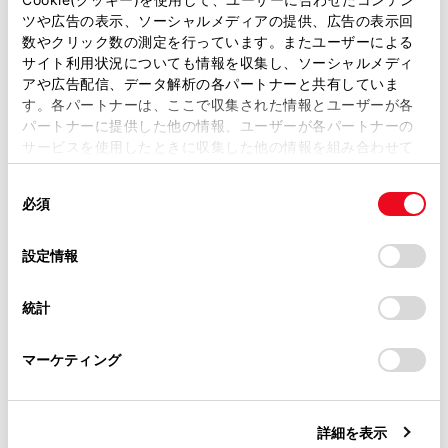
ツや広告の表示、ソーシャルメディアの提供、広告の表示回
取扱説明書は、弊社が著作権その他の知的財産権を保有し
「リアルタイム情報」
数やクリック数の測定を行っています。またユーザーによる
ます。弊社の許可なく、取扱説明書の一部または全部を、
サイト利用状況についても情報を収集し、ソーシャルメディ
複製、複写、改変もしくは配信等することはできません。
アや広告配信、データ解析の各パートナーと共有していま
[渋滞表示]
現況情報を利
す。各パートナーは、ここで収集された情報とユーザーが各
当サイトの利用、または利用できなかったことにより万一
パートナーに提供した他の情報、ユーザーが各パートナーの
損害が生じても、弊社は一切責任を負いません。
サービスを使用したときに収集した他の情報を組み合わせて
[空き道表示]
現況情報を利
掲載内容は予告なく変更、またはサービスを中止すること
使用することがあります。当ウェブサイトの使用を続行する
があります。
同
とCookie(クッキー)に同意したこととなります。
[規制情報]
規制情報があ
必須
意
当サイト（取扱説明書）では、利便性向上のためにお客様
の
「すべてのCookieを許可」をクリックすることで、お客様の
の閲覧履歴、検索履歴を保持しています。削除を希望され
選
デバイスにすべてのCookie(クッキー)が保存されることに同
設定情報
[駐車場]
駐車場情報の表
る方は、当社のお客様相談窓口（0800-700-7700）までご
択
意したことになります。Cookie(クッキー)のオプトアウト、
連絡ください。
設定の変更、同意を撤回したりするにあたっては、当社の
統計
[充電ステーション]
充電ステーショ
「
Cookie（クッキー）情報の取り扱いについて
お車に関するお問い合わせ・ご相談は
」をご覧くだ
さい。
https://toyota.jp/faq/?
マーケティング
site_domain=default#otoiawase
までお願いします。
[施設アイコン表示設定]
周辺施設アイ
[3Dビュー俯角設定]
地図3D表示
詳細を表示