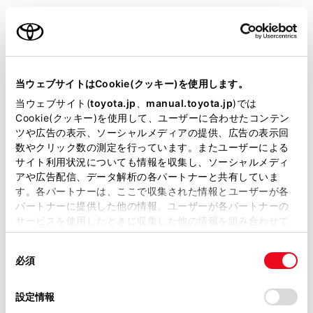
ポータブル機をマルチメディアシステムに接続してくだ
さい。（→
Bluetooth®機器との接続
）
ご利用の条件
メインメニューの[
]にタッチします。
当サイトには、全ての取扱説明書及び補足資料、正誤表等
[オーディオ選択]にタッチします。
が掲載されているわけではありません。
当ウェブサイトはCookie(クッキー)を使用します。
機器名称または[Bluetooth]にタッチします。
掲載している取扱説明書はお客様の年式に合致しない場合
当ウェブサイト(
toyota.jp
、
manual.toyota.jp
)では
®
必要に応じて、再生中のBluetooth
オーディオを操
があります。
Cookie(クッキー)を使用して、ユーザーに合わせたコンテン
作します。
ツや広告の表示、ソーシャルメディアの提供、広告の表示回
取扱説明書は、弊社が著作権その他の知的財産権を保有し
数やクリック数の測定を行っています。またユーザーによる
画面で操作する
ます。弊社の許可なく、取扱説明書の一部または全部を、
サイト利用状況についても情報を収集し、ソーシャルメディ
複製、複写、改変もしくは配信等することはできません。
アや広告配信、データ解析の各パートナーと共有していま
す。各パートナーは、ここで収集された情報とユーザーが各
当サイトの利用、または利用できなかったことにより万一
パートナーに提供した他の情報、ユーザーが各パートナーの
損害が生じても、弊社は一切責任を負いません。
サービスを使用したときに収集した他の情報を組み合わせて
掲載内容は予告なく変更、またはサービスを中止すること
使用することがあります。当ウェブサイトの使用を続行する
があります。
同
とCookie(クッキー)に同意したこととなります。
必須
意
当サイト（取扱説明書）では、利便性向上のためにお客様
の
「すべてのCookieを許可」をクリックすることで、お客様の
の閲覧履歴、検索履歴を保持しています。削除を希望され
選
デバイスにすべてのCookie(クッキー)が保存されることに同
設定情報
る方は、当社のお客様相談窓口（0800-700-7700）までご
択
意したことになります。Cookie(クッキー)のオプトアウト、