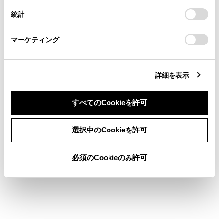
連絡ください。
設定の変更、同意を撤回したりするにあたっては、当社の
[
]：ランダム再生をします。タッチするたび
統計
「
Cookie（クッキー）情報の取り扱いについて
お車に関するお問い合わせ・ご相談は
」をご覧くだ
に、ランダムの設定が切りかわります。
さい。
https://toyota.jp/faq/?
マーケティング
site_domain=default#otoiawase
までお願いします。
[
]：再生中のトラックの先頭から再生しま
す。トラックの先頭のときは、前のトラックの先
頭から再生します。タッチし続けると、早もどし
詳細を表示
します。手を離すと、その位置から再生します。
[
]：再生を一時停止します。
すべてのCookieを許可
[
]：再生します。
同意しない
同意する
選択中のCookieを許可
[
]：トラックが切りかわります。タッチし続
けると、早送りします。手を離すと、その位置か
必須のCookieのみ許可
ら再生します。
[
]：リピート再生をします。タッチするたび
に、リピートの設定が切りかわります。
[
]：設定可能な項目を表示します。（→
各ソ
ースの音を調整する
）