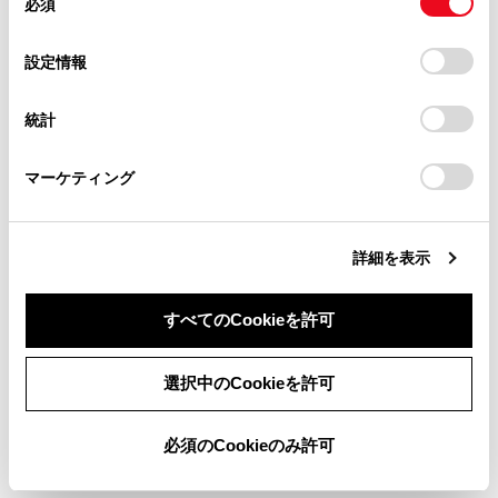
必須
はできません。
意
当サイト（取扱説明書）では、利便性向上のためにお客様
の
「すべてのCookieを許可」をクリックすることで、お客様の
の閲覧履歴、検索履歴を保持しています。削除を希望され
クレジットカード情報、銀行口座情報など
選
デバイスにすべてのCookie(クッキー)が保存されることに同
設定情報
る方は、当社のお客様相談窓口（0800-700-7700）までご
の情報は入力しないでください。
択
意したことになります。Cookie(クッキー)のオプトアウト、
連絡ください。
設定の変更、同意を撤回したりするにあたっては、当社の
統計
ファイルのダウンロードやWeb サイトへの
「
Cookie（クッキー）情報の取り扱いについて
お車に関するお問い合わせ・ご相談は
」をご覧くだ
ログインなど一部使用できない機能があり
さい。
https://toyota.jp/faq/?
ます。
マーケティング
site_domain=default#otoiawase
までお願いします。
Webサイト内での音声入力には対応してお
りません。（音声での文字入力など）
詳細を表示
すべてのCookieを許可
同意しない
同意する
選択中のCookieを許可
合わせて見られているページ
必須のCookieのみ許可
表示灯について