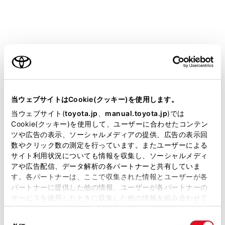
「HTTPS」（保護された接続）を使用して
いるウェブサイトのみアクセス可能です。
Web サイトによっては正しく表示できない
ご利用の条件
場合があります。
Web サイトによっては、表示、または遷移
当サイトには、全ての取扱説明書及び補足資料、正誤表等
できないページがあります。
が掲載されているわけではありません。
当ウェブサイトはCookie(クッキー)を使用します。
Web サイトによっては、表示できない文字
掲載している取扱説明書はお客様の年式に合致しない場合
当ウェブサイト(
toyota.jp
、
manual.toyota.jp
)では
があります。
があります。
Cookie(クッキー)を使用して、ユーザーに合わせたコンテン
ツや広告の表示、ソーシャルメディアの提供、広告の表示回
取扱説明書は、弊社が著作権その他の知的財産権を保有し
コンテンツによっては動画や音声を再生で
数やクリック数の測定を行っています。またユーザーによる
ます。弊社の許可なく、取扱説明書の一部または全部を、
きない場合があります。
サイト利用状況についても情報を収集し、ソーシャルメディ
複製、複写、改変もしくは配信等することはできません。
アや広告配信、データ解析の各パートナーと共有していま
動画、画像の解像度や通信環境の状況によ
す。各パートナーは、ここで収集された情報とユーザーが各
当サイトの利用、または利用できなかったことにより万一
っては、表示に時間がかかる場合がありま
パートナーに提供した他の情報、ユーザーが各パートナーの
損害が生じても、弊社は一切責任を負いません。
す。
サービスを使用したときに収集した他の情報を組み合わせて
掲載内容は予告なく変更、またはサービスを中止すること
使用することがあります。当ウェブサイトの使用を続行する
著作権で保護された動画コンテンツの再生
があります。
同
とCookie(クッキー)に同意したこととなります。