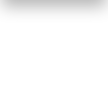
T-Connect を解約する
緊急通報をする
このページは役に立ちましたか？
はい
いいえ
ブックマーク
あとで読む
個人情報の取扱いについて