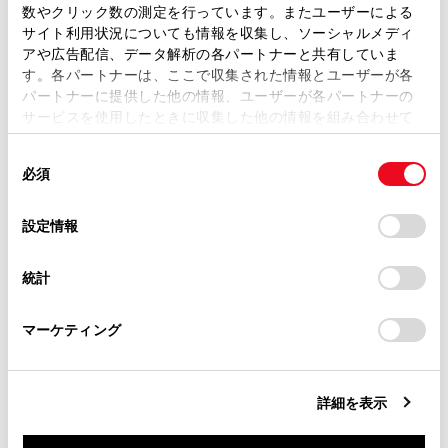
数やクリック数の測定を行っています。またユーザーによる
ドライブレコーダーアプリ
ます。弊社の許可なく、取扱説明書の一部または全部を、
サイト利用状況についても情報を収集し、ソーシャルメディ
カメラについて
複製、複写、改変もしくは配信等することはできません。
アや広告配信、データ解析の各パートナーと共有していま
す。各パートナーは、ここで収集された情報とユーザーが各
故障とお考えになる前に
当サイトの利用、または利用できなかったことにより万一
パートナーに提供した他の情報、ユーザーが各パートナーの
損害が生じても、弊社は一切責任を負いません。
サービスを使用したときに収集した他の情報を組み合わせて
掲載内容は予告なく変更、またはサービスを中止すること
使用することがあります。当ウェブサイトの使用を続行する
があります。
同
とCookie(クッキー)に同意したこととなります。
必須
意
当サイト（取扱説明書）では、利便性向上のためにお客様
の
「すべてのCookieを許可」をクリックすることで、お客様の
の閲覧履歴、検索履歴を保持しています。削除を希望され
選
デバイスにすべてのCookie(クッキー)が保存されることに同
設定情報
る方は、当社のお客様相談窓口（0800-700-7700）までご
択
意したことになります。Cookie(クッキー)のオプトアウト、
連絡ください。
設定の変更、同意を撤回したりするにあたっては、当社の
統計
合わせて見られているページ
「
Cookie（クッキー）情報の取り扱いについて
お車に関するお問い合わせ・ご相談は
」をご覧くだ
さい。
https://toyota.jp/faq/?
マーケティング
ドライブレコーダーについて
site_domain=default#otoiawase
までお願いします。
ドライブレコーダーアプリ
録画映像を外部メディアに転送する
詳細を表示