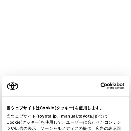
COROLLA SPORT HEV
取扱説明書
マルチメディア
ドライブレコーダー
ドライブレコーダー
ドライブレコーダー
ドライブレコーダーについて
ご利用の条件
手動録画を開始する
録画映像を再生する
当サイトには、全ての取扱説明書及び補足資料、正誤表等
録画映像の画質を調整する
が掲載されているわけではありません。
当ウェブサイトはCookie(クッキー)を使用します。
録画映像を外部メディアに転送する
掲載している取扱説明書はお客様の年式に合致しない場合
当ウェブサイト(
toyota.jp
、
manual.toyota.jp
)では
複数の録画映像をまとめて選択する
があります。
Cookie(クッキー)を使用して、ユーザーに合わせたコンテン
ドライブレコーダーの設定を変更する
ツや広告の表示、ソーシャルメディアの提供、広告の表示回
取扱説明書は、弊社が著作権その他の知的財産権を保有し