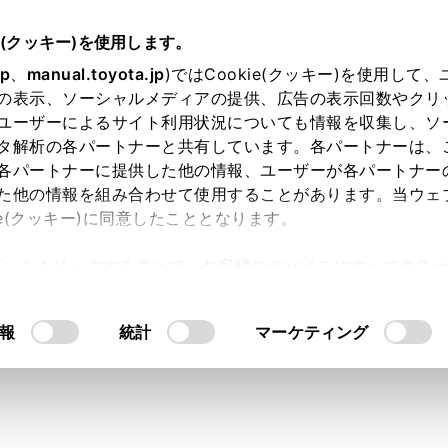
説明書
e(クッキー)を使用します。
基本操作
マルチメディアシステムの基本操作
jp
、
manual.toyota.jp
)ではCookie(クッキー)を使用して
の表示、ソーシャルメディアの提供、広告の表示回数やクリ
プレイと操作スイッチ
ユーザーによるサイト利用状況についても情報を収集し、ソ
タ解析の各パートナーと共有しています。各パートナーは、
各パートナーに提供した他の情報、ユーザーが各パートナー
た他の情報を組み合わせて使用することがあります。当ウェ
ie(クッキー)に同意したこととなります。
許可」をクリックすることで、お客様のデバイスにすべてのCook
ディスプレイ
意したことになります。Cookie(クッキー)のオプトアウト
るにあたっては、当社の「
Cookie（クッキー）情報の取り
報
統計
マーケティング