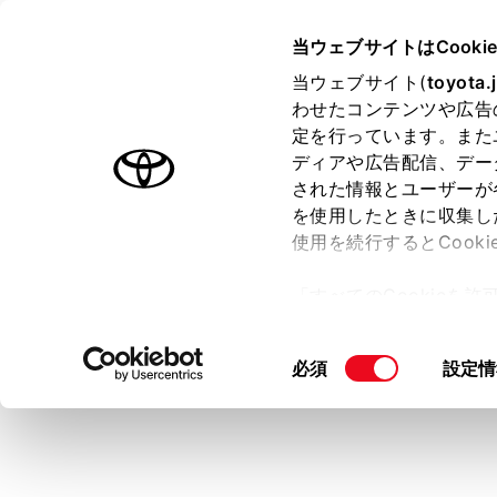
COROLLA SPORT HEV
取扱
当ウェブサイトはCooki
マルチメディア
当ウェブサイト(
toyota.
ホーム
わせたコンテンツや広告
ディス
定を行っています。また
はじめに
ディアや広告配信、デー
された情報とユーザーが
安全・安心のために
を使用したときに収集し
走行に関する情報表示
使用を続行するとCook
運転する前に
「すべてのCookieを
運転
10.5インチ
ー)が保存されることに同
室内装備・機能
更、同意を撤回したりす
同
必須
設定情
マルチメディア
て
」をご覧ください。
意
お手入れのしかた
の
万一の場合には
選
択
車両情報