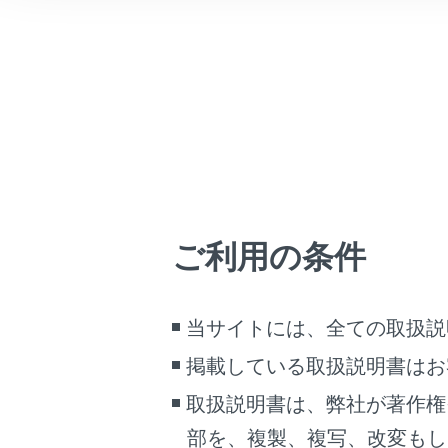
こんなときは
ディスプ
ブックマーク
タッチス
あとで読む
[‍
‍]
スイ
PDFで見る
オーディオ
車両
[‍VOL‍]
ス
マルチメディア
オーディ
画面表示設定
ご利用の条件
8インチディ
個人情報の取扱いについて
サイト利用について
当サイトには、全ての取扱説
お問い合わせ
掲載している取扱説明書はお
取扱説明書は、弊社が著作権
部を、複製、複写、改変もし