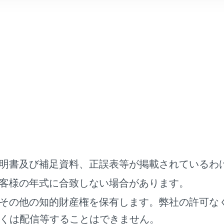
レイ
クリーンを指で直接ふれて操作します。
ッチ
のON/OFF を切りかえます。
（
オーディオのON/OFFと音
イッチ
オの音量を調整します。
スプレイ
明書及び補足資料、正誤表等が掲載されているわ
客様の年式に合致しない場合があります。
その他の知的財産権を保有します。弊社の許可な
くは配信等することはできません。