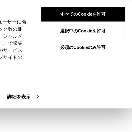
すべてのCookieを許可
、ユーザーに合
ック数の測
選択中のCookieを許可
ーシャルメ
ここで収集
必須のCookieのみ許可
のサービス
ブサイトの
ie(クッキ
、設定の変
扱いについ
詳細を表示