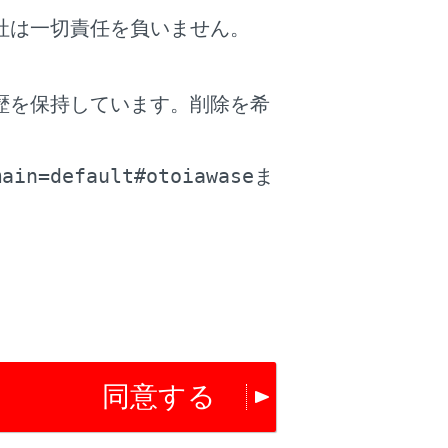
社は一切責任を負いません。
歴を保持しています。削除を希
。
Fと音量を調整する
）
main=default#otoiawase
ま
っぽく見えたりします。
たり、見にくくなったりします。
同意する
てください。走行中の操作はハンドル操作