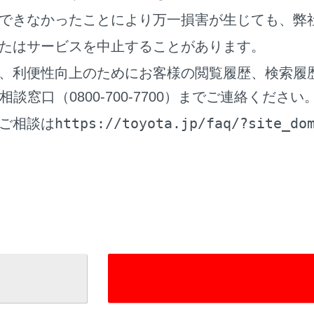
できなかったことにより万一損害が生じても、弊
たはサービスを中止することがあります。
レイ
クリーンを指で直接ふれて操作します。
、利便性向上のためにお客様の閲覧履歴、検索履
‍]
ノブ
窓口（0800-700-7700）までご連絡ください
のON/OFFや音量を調整できます。
（
オーディオのON/OF
https://toyota.jp/faq/?site_do
ご相談は
面は、周囲環境や見る方向により画面が白っぽく見えたり、黒
光などの外光が画面にあたると画面が見にくくなります。
ンズを使用したサングラスなどを装着すると、画面が暗く見え
、運転者は走行中に極力操作をせず、停車させてから操作をし