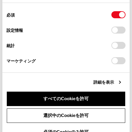
掲載内容は予告なく変更、またはサービスを中止すること
使用することがあります。当ウェブサイトの使用を続行する
があります。
合わせて見られているページ
同
とCookie(クッキー)に同意したこととなります。
必須
意
当サイト（取扱説明書）では、利便性向上のためにお客様
の
「すべてのCookieを許可」をクリックすることで、お客様の
ETC/ETC2.0ユニットの使い方
の閲覧履歴、検索履歴を保持しています。削除を希望され
選
デバイスにすべてのCookie(クッキー)が保存されることに同
設定情報
る方は、当社のお客様相談窓口（0800-700-7700）までご
道路事業者からのお願い
択
意したことになります。Cookie(クッキー)のオプトアウト、
連絡ください。
設定の変更、同意を撤回したりするにあたっては、当社の
お問合せ先一覧
統計
「
Cookie（クッキー）情報の取り扱いについて
お車に関するお問い合わせ・ご相談は
」をご覧くだ
さい。
https://toyota.jp/faq/?
マーケティング
site_domain=default#otoiawase
までお願いします。
このページは役に立ちましたか？
詳細を表示
はい
いいえ
すべてのCookieを許可
同意しない
同意する
選択中のCookieを許可
必須のCookieのみ許可