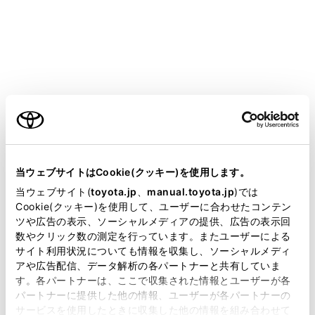
COROLLA SPORT HEV
取扱説明書
マルチメディア
ETC の利用
ETC の操作
クリーニングについて
ご利用の条件
当サイトには、全ての取扱説明書及び補足資料、正誤表等
が掲載されているわけではありません。
当ウェブサイトはCookie(クッキー)を使用します。
掲載している取扱説明書はお客様の年式に合致しない場合
当ウェブサイト(
toyota.jp
、
manual.toyota.jp
)では
があります。
Cookie(クッキー)を使用して、ユーザーに合わせたコンテン
ETCユニット内部のカード接点のクリーニング
ツや広告の表示、ソーシャルメディアの提供、広告の表示回
取扱説明書は、弊社が著作権その他の知的財産権を保有し
数やクリック数の測定を行っています。またユーザーによる
ます。弊社の許可なく、取扱説明書の一部または全部を、
サイト利用状況についても情報を収集し、ソーシャルメディ
複製、複写、改変もしくは配信等することはできません。
アや広告配信、データ解析の各パートナーと共有していま
す。各パートナーは、ここで収集された情報とユーザーが各
当サイトの利用、または利用できなかったことにより万一
パートナーに提供した他の情報、ユーザーが各パートナーの
損害が生じても、弊社は一切責任を負いません。
サービスを使用したときに収集した他の情報を組み合わせて