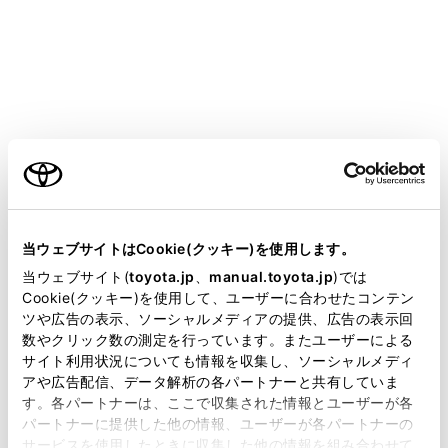
COROLLA SPORT HEV
取扱説明書
マルチメディア
各種設定および登録
車両設定
車両設定
ご利用の条件
当サイトには、全ての取扱説明書及び補足資料、正誤表等
が掲載されているわけではありません。
当ウェブサイトはCookie(クッキー)を使用します。
セキュリティ設定を変更する
掲載している取扱説明書はお客様の年式に合致しない場合
当ウェブサイト(
toyota.jp
、
manual.toyota.jp
)では
ソフトウェア情報の確認や更新をする
があります。
Cookie(クッキー)を使用して、ユーザーに合わせたコンテン
ツや広告の表示、ソーシャルメディアの提供、広告の表示回
取扱説明書は、弊社が著作権その他の知的財産権を保有し
数やクリック数の測定を行っています。またユーザーによる
ます。弊社の許可なく、取扱説明書の一部または全部を、
サイト利用状況についても情報を収集し、ソーシャルメディ
複製、複写、改変もしくは配信等することはできません。
アや広告配信、データ解析の各パートナーと共有していま
す。各パートナーは、ここで収集された情報とユーザーが各
当サイトの利用、または利用できなかったことにより万一
パートナーに提供した他の情報、ユーザーが各パートナーの
損害が生じても、弊社は一切責任を負いません。
サービスを使用したときに収集した他の情報を組み合わせて