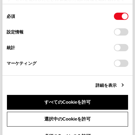
掲載内容は予告なく変更、またはサービスを中止すること
使用することがあります。当ウェブサイトの使用を続行する
があります。
同
とCookie(クッキー)に同意したこととなります。
合わせて見られているページ
必須
意
当サイト（取扱説明書）では、利便性向上のためにお客様
の
「すべてのCookieを許可」をクリックすることで、お客様の
の閲覧履歴、検索履歴を保持しています。削除を希望され
走行支援の設定
選
デバイスにすべてのCookie(クッキー)が保存されることに同
設定情報
る方は、当社のお客様相談窓口（0800-700-7700）までご
択
意したことになります。Cookie(クッキー)のオプトアウト、
その他設定
連絡ください。
設定の変更、同意を撤回したりするにあたっては、当社の
統計
ドライバーを登録する
「
Cookie（クッキー）情報の取り扱いについて
お車に関するお問い合わせ・ご相談は
」をご覧くだ
さい。
https://toyota.jp/faq/?
マーケティング
site_domain=default#otoiawase
までお願いします。
このページは役に立ちましたか？
詳細を表示
はい
いいえ
すべてのCookieを許可
同意しない
同意する
選択中のCookieを許可