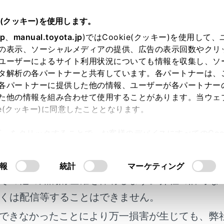
説明書
e(クッキー)を使用します。
簡単な点検・部品交換
jp
、
manual.toyota.jp
)ではCookie(クッキー)を使用して
の表示、ソーシャルメディアの提供、広告の表示回数やクリ
シャー液の補充
ユーザーによるサイト利用状況についても情報を収集し、ソ
タ解析の各パートナーと共有しています。各パートナーは、
各パートナーに提供した他の情報、ユーザーが各パートナー
た他の情報を組み合わせて使用することがあります。当ウェ
ie(クッキー)に同意したこととなります。
許可」をクリックすることで、お客様のデバイスにすべてのCook
るには
明書及び補足資料、正誤表等が掲載されているわ
意したことになります。Cookie(クッキー)のオプトアウト
るにあたっては、当社の「
Cookie（クッキー）情報の取り
客様の年式に合致しない場合があります。
報
統計
マーケティング
その他の知的財産権を保有します。弊社の許可な
くは配信等することはできません。
できなかったことにより万一損害が生じても、弊
れているページ
このページ