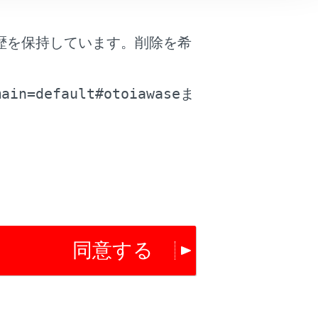
はい
いいえ
歴を保持しています。削除を希
。
main=default#otoiawase
ま
同意する