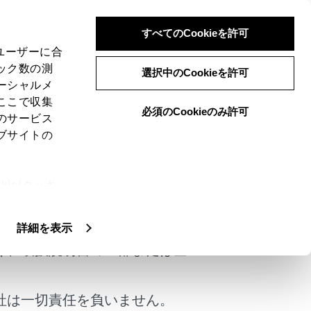
すべてのCookieを許可
、ユーザーに合
ック数の測
選択中のCookieを許可
ーシャルメ
ここで収集
必須のCookieのみ許可
のサービス
ブサイトの
ie(クッキ
けではありません。
、設定の変
扱いについ
詳細を表示
く、取扱説明書の一部または全
社は一切責任を負いません。
は役に立ちましたか？