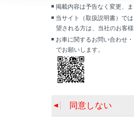
こんなときは
掲載内容は予告なく変更、ま
タイヤについ
当サイト（取扱説明書）では
駆動用電池冷
ブックマーク
望される方は、当社のお客様相談
電子キーの電
あとで読む
お車に関するお問い合わせ・
PDFで見る
でお願いします。
車両
マルチメディア
画面表示設定
個人情報の取扱いについて
サイト利用について
同意しない
お問い合わせ