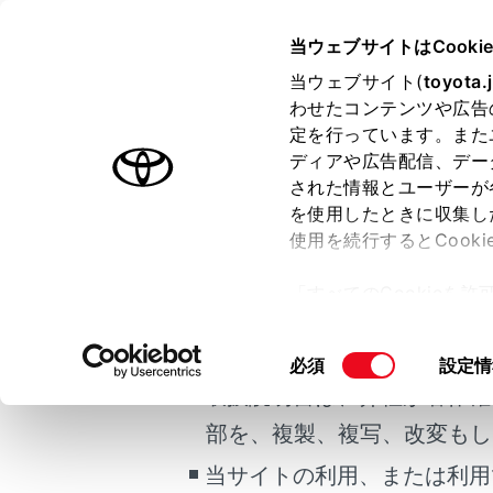
COROLLA SPORT HEV
取扱
当ウェブサイトはCooki
お手入れのしかた
当ウェブサイト(
toyota.
ホーム
わせたコンテンツや広告
ウォッ
定を行っています。また
はじめに
ディアや広告配信、デー
された情報とユーザーが
安全・安心のために
を使用したときに収集し
ご利用の条件
走行に関する情報表示
使用を続行するとCook
運転する前に
「すべてのCookieを
運転
補充をす
当サイトには、全ての取扱説
ー)が保存されることに同
室内装備・機能
更、同意を撤回したりす
掲載している取扱説明書はお
同
必須
設定情
マルチメディア
て
」をご覧ください。
意
取扱説明書は、弊社が著作権
お手入れのしかた
の
部を、複製、複写、改変もし
万一の場合には
選
択
当サイトの利用、または利用
車両情報
合わせて見ら