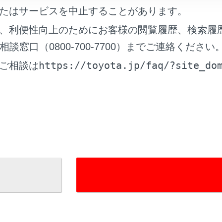
たはサービスを中止することがあります。
て
、利便性向上のためにお客様の閲覧履歴、検索履
却用吸入口の清掃
窓口（0800-700-7700）までご連絡ください
池交換
https://toyota.jp/faq/?site_do
ご相談は