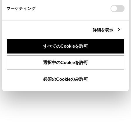
さい。
https://toyota.jp/faq/?
マーケティング
site_domain=default#otoiawase
までお願いします。
詳細を表示
合わせて見られているページ
すべてのCookieを許可
目的地検索画面の見方
同意しない
同意する
VICSについて
選択中のCookieを許可
地図を更新する
必須のCookieのみ許可
このページは役に立ちましたか？
はい
いいえ