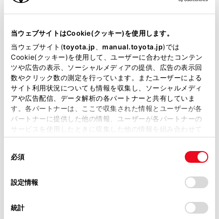
当サイトには、全ての取扱説明書及び補足資料、正誤表等
が掲載されているわけではありません。
当ウェブサイトはCookie(クッキー)を使用します。
掲載している取扱説明書はお客様の年式に合致しない場合
当ウェブサイト(
toyota.jp
、
manual.toyota.jp
)では
特定の道路を避ける・避けないを切りかえま
があります。
Cookie(クッキー)を使用して、ユーザーに合わせたコンテン
ツや広告の表示、ソーシャルメディアの提供、広告の表示回
す。
取扱説明書は、弊社が著作権その他の知的財産権を保有し
数やクリック数の測定を行っています。またユーザーによる
ます。弊社の許可なく、取扱説明書の一部または全部を、
設定されている経由地の順番を変更します。
サイト利用状況についても情報を収集し、ソーシャルメディ
複製、複写、改変もしくは配信等することはできません。
アや広告配信、データ解析の各パートナーと共有していま
ルート上の通過点の追加や削除、編集をしま
す。各パートナーは、ここで収集された情報とユーザーが各
当サイトの利用、または利用できなかったことにより万一
す。
パートナーに提供した他の情報、ユーザーが各パートナーの
損害が生じても、弊社は一切責任を負いません。
サービスを使用したときに収集した他の情報を組み合わせて
掲載内容は予告なく変更、またはサービスを中止すること
関連リンク
使用することがあります。当ウェブサイトの使用を続行する
があります。
同
とCookie(クッキー)に同意したこととなります。
必須
意
通過する地点を設定する
当サイト（取扱説明書）では、利便性向上のためにお客様
の
「すべてのCookieを許可」をクリックすることで、お客様の
の閲覧履歴、検索履歴を保持しています。削除を希望され
経由地を編集する
選
デバイスにすべてのCookie(クッキー)が保存されることに同
設定情報
る方は、当社のお客様相談窓口（0800-700-7700）までご
択
意したことになります。Cookie(クッキー)のオプトアウト、
連絡ください。
設定の変更、同意を撤回したりするにあたっては、当社の
統計
「
Cookie（クッキー）情報の取り扱いについて
お車に関するお問い合わせ・ご相談は
」をご覧くだ