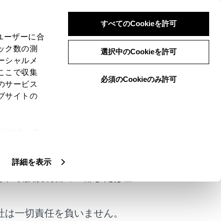
すべてのCookieを許可
、ユーザーに合
ック数の測
選択中のCookieを許可
ーシャルメ
ここで収集
必須のCookieのみ許可
のサービス
ブサイトの
ie(クッキ
けではありません。
、設定の変
。
扱いについ
詳細を表示
く、取扱説明書の一部または全
社は一切責任を負いません。