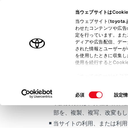
COROLLA SPORT HEV
取扱
当ウェブサイトはCooki
マルチメディア
当ウェブサイト(
toyota.
ホーム
わせたコンテンツや広告
目的地
定を行っています。また
はじめに
ディアや広告配信、デー
された情報とユーザーが
安全・安心のために
を使用したときに収集し
ご利用の条件
走行に関する情報表示
使用を続行するとCook
運転する前に
目的地案内を
「すべてのCookieを
運転
全ルート図
当サイトには、全ての取扱説
ー)が保存されることに同
室内装備・機能
デモを終了
更、同意を撤回したりす
掲載している取扱説明書はお
同
必須
設定情
マルチメディア
て
」をご覧ください。
意
取扱説明書は、弊社が著作権
お手入れのしかた
の
部を、複製、複写、改変もし
万一の場合には
選
択
当サイトの利用、または利用
車両情報