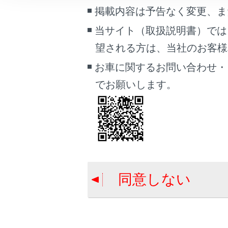
こんなときは
掲載内容は予告なく変更、ま
合わせて見ら
当サイト（取扱説明書）では
ブックマーク
目的地検索画
望される方は、当社のお客様相談
あとで読む
VICSについて
お車に関するお問い合わせ・
地図を更新す
PDFで見る
でお願いします。
車両
マルチメディア
画面表示設定
個人情報の取扱いについて
サイト利用について
同意しない
お問い合わせ