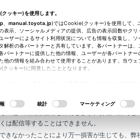
説明書
e(クッキー)を使用します。
ナビゲーション
目的地の設定
jp
、
manual.toyota.jp
)ではCookie(クッキー)を使用して
の表示、ソーシャルメディアの提供、広告の表示回数やクリ
案内のデモを見る
ユーザーによるサイト利用状況についても情報を収集し、ソ
タ解析の各パートナーと共有しています。各パートナーは、
各パートナーに提供した他の情報、ユーザーが各パートナー
た他の情報を組み合わせて使用することがあります。当ウェ
ie(クッキー)に同意したこととなります。
開始する前に、目的地案内のデモを見ることができます。
許可」をクリックすることで、お客様のデバイスにすべてのCook
表示画面で
[‍開始‍]
を長押しします。
明書及び補足資料、正誤表等が掲載されているわ
意したことになります。Cookie(クッキー)のオプトアウト
するときは、
[‍
‍]
または
[‍終了‍]
にタッチ、または走行します
るにあたっては、当社の「
Cookie（クッキー）情報の取り
客様の年式に合致しない場合があります。
報
統計
マーケティング
その他の知的財産権を保有します。弊社の許可な
くは配信等することはできません。
できなかったことにより万一損害が生じても、弊