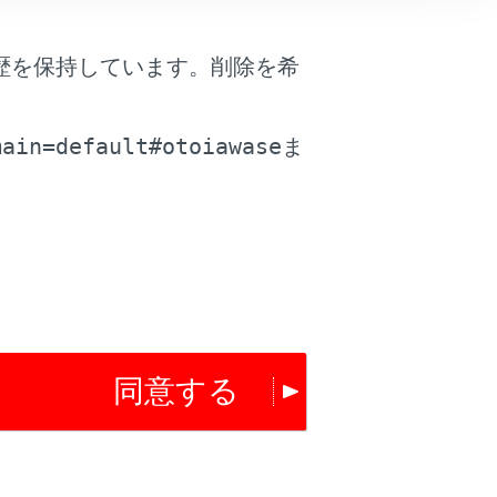
は役に立ちましたか？
歴を保持しています。削除を希
。
はい
いいえ
main=default#otoiawase
ま
同意する