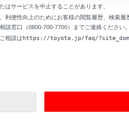
たはサービスを中止することがあります。
れているページ
このページ
、利便性向上のためにお客様の閲覧履歴、検索履
面の見方
窓口（0800-700-7700）までご連絡ください
https://toyota.jp/faq/?site_do
ご相談は
る