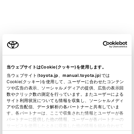
ンクしたタイヤの損傷状況により、応急修理キットでは
応急修理できない場合があります。（→
応急修理する
前に
）
タイヤパンク応急修理キットで応急修理したタイヤの修
理・交換については、トヨタ販売店にご相談ください。
ご利用の条件
警告
当サイトには、全ての取扱説明書及び補足資料、正誤表等
が掲載されているわけではありません。
当ウェブサイトはCookie(クッキー)を使用します。
パンクしたままの走行について
掲載している取扱説明書はお客様の年式に合致しない場合
当ウェブサイト(
toyota.jp
、
manual.toyota.jp
)では
タイヤがパンクした状態で走行を続けないでくだ
があります。
Cookie(クッキー)を使用して、ユーザーに合わせたコンテン
ツや広告の表示、ソーシャルメディアの提供、広告の表示回
さい。短い距離の運転でも、タイヤとホイールが
取扱説明書は、弊社が著作権その他の知的財産権を保有し
数やクリック数の測定を行っています。またユーザーによる
修理できないほど損傷したり、思わぬ事故につな
ます。弊社の許可なく、取扱説明書の一部または全部を、
サイト利用状況についても情報を収集し、ソーシャルメディ
がるおそれがあり危険です。
複製、複写、改変もしくは配信等することはできません。
アや広告配信、データ解析の各パートナーと共有していま
す。各パートナーは、ここで収集された情報とユーザーが各
当サイトの利用、または利用できなかったことにより万一
パートナーに提供した他の情報、ユーザーが各パートナーの
損害が生じても、弊社は一切責任を負いません。
サービスを使用したときに収集した他の情報を組み合わせて
応急修理する前に
掲載内容は予告なく変更、またはサービスを中止すること
使用することがあります。当ウェブサイトの使用を続行する