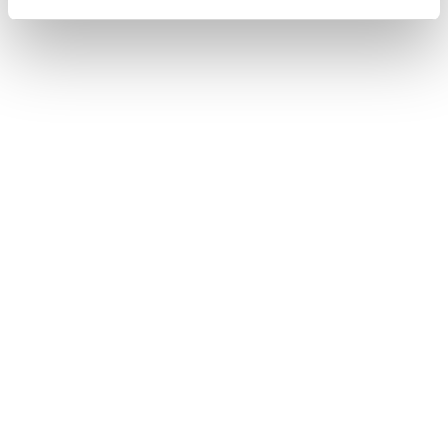
警告メッセージが表示されたときは
補機バッテリーがあがったときは
警告灯がついたときは
このページは役に立ちましたか？
はい
いいえ
ブックマーク
あとで読む