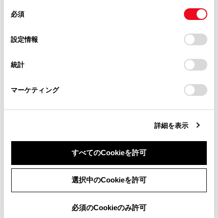
があります。
同
とCookie(クッキー)に同意したこととなります。
必須
意
タイヤパンク応急修理キット・工具の搭載位置
当サイト（取扱説明書）では、利便性向上のためにお客様
の
「すべてのCookieを許可」をクリックすることで、お客様の
の閲覧履歴、検索履歴を保持しています。削除を希望され
選
デバイスにすべてのCookie(クッキー)が保存されることに同
設定情報
る方は、当社のお客様相談窓口（0800-700-7700）までご
タイヤパンク応急修理キットの内容／各部の名
択
意したことになります。Cookie(クッキー)のオプトアウト、
連絡ください。
称
設定の変更、同意を撤回したりするにあたっては、当社の
統計
「
Cookie（クッキー）情報の取り扱いについて
お車に関するお問い合わせ・ご相談は
」をご覧くだ
さい。
https://toyota.jp/faq/?
タイヤパンク応急修理キットの取り出し方
マーケティング
site_domain=default#otoiawase
までお願いします。
ジャッキの取り出し方
詳細を表示
応急修理するときは
すべてのCookieを許可
同意しない
同意する
選択中のCookieを許可
必須のCookieのみ許可
合わせて見られているページ