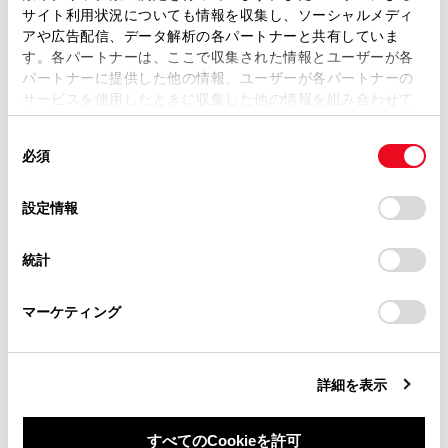
ます。弊社の許可なく、取扱説明書の一部または全部を、
サイト利用状況についても情報を収集し、ソーシャルメディ
システムのON／OFF を変更する
複製、複写、改変もしくは配信等することはできません。
アや広告配信、データ解析の各パートナーと共有していま
す。各パートナーは、ここで収集された情報とユーザーが各
当サイトの利用、または利用できなかったことにより万一
パートナーに提供した他の情報、ユーザーが各パートナーの
損害が生じても、弊社は一切責任を負いません。
発進遅れ告知機能の設定を変更する
サービスを使用したときに収集した他の情報を組み合わせて
掲載内容は予告なく変更、またはサービスを中止すること
使用することがあります。当ウェブサイトの使用を続行する
があります。
同
とCookie(クッキー)に同意したこととなります。
必須
意
当サイト（取扱説明書）では、利便性向上のためにお客様
の
「すべてのCookieを許可」をクリックすることで、お客様の
の閲覧履歴、検索履歴を保持しています。削除を希望され
選
デバイスにすべてのCookie(クッキー)が保存されることに同
設定情報
る方は、当社のお客様相談窓口（0800-700-7700）までご
択
意したことになります。Cookie(クッキー)のオプトアウト、
連絡ください。
合わせて見られているページ
設定の変更、同意を撤回したりするにあたっては、当社の
統計
「
Cookie（クッキー）情報の取り扱いについて
お車に関するお問い合わせ・ご相談は
」をご覧くだ
さい。
https://toyota.jp/faq/?
クリアランスソナー
マーケティング
site_domain=default#otoiawase
までお願いします。
ドライブモードセレクトスイッチ
ランプスイッチ
詳細を表示
すべてのCookieを許可