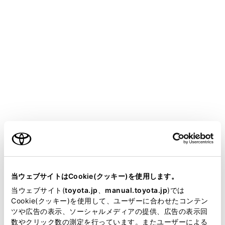
COROLLA SPORT HEV
取扱説明書
運転
運転支援装置について
発進遅れ告知機能
メニュー
先行車の発進または信号が青にかわったあと、自車が停
ご利用の条件
止し続けた場合、告知音とマルチインフォメーションデ
ィスプレイの表示でお知らせする機能です。
当サイトには、全ての取扱説明書及び補足資料、正誤表等
が掲載されているわけではありません。
当ウェブサイトはCookie(クッキー)を使用します。
先行車発進告知機能
掲載している取扱説明書はお客様の年式に合致しない場合
当ウェブサイト(
toyota.jp
、
manual.toyota.jp
)では
があります。
Cookie(クッキー)を使用して、ユーザーに合わせたコンテン
信号切替り告知機能
ツや広告の表示、ソーシャルメディアの提供、広告の表示回
取扱説明書は、弊社が著作権その他の知的財産権を保有し
数やクリック数の測定を行っています。またユーザーによる