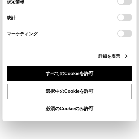
設定情報
示されます。
[‍開始‍]
にタッチすると、すぐにルート
る方は、当社のお客様相談窓口（0800-700-7700）までご
択
意したことになります。Cookie(クッキー)のオプトアウト、
連絡ください。
案内が始まります。
設定の変更、同意を撤回したりするにあたっては、当社の
統計
「
Cookie（クッキー）情報の取り扱いについて
お車に関するお問い合わせ・ご相談は
」をご覧くだ
さい。
https://toyota.jp/faq/?
マーケティング
site_domain=default#otoiawase
までお願いします。
文字入力で目的地を検索する
詳細を表示
自宅を登録する
すべてのCookieを許可
自宅を目的地に設定する
同意しない
同意する
選択中のCookieを許可
お気に入り地点を目的地に設定する
必須のCookieのみ許可
履歴で目的地を検索する
住所で目的地を検索する