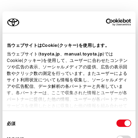
す。
お気に入り地点を登録しているときのみ使用できま
ご利用の条件
す。
目的地履歴（過去に設定した目的地）の地点のリス
当サイトには、全ての取扱説明書及び補足資料、正誤表等
トを表示します。
が掲載されているわけではありません。
当ウェブサイトはCookie(クッキー)を使用します。
目的地履歴が存在するときのみ使用できます。
掲載している取扱説明書はお客様の年式に合致しない場合
当ウェブサイト(
toyota.jp
、
manual.toyota.jp
)では
住所で検索します。
があります。
Cookie(クッキー)を使用して、ユーザーに合わせたコンテン
ツや広告の表示、ソーシャルメディアの提供、広告の表示回
電話番号で検索します。
取扱説明書は、弊社が著作権その他の知的財産権を保有し
数やクリック数の測定を行っています。またユーザーによる
ます。弊社の許可なく、取扱説明書の一部または全部を、
マップコードで検索します。
サイト利用状況についても情報を収集し、ソーシャルメディ
複製、複写、改変もしくは配信等することはできません。
アや広告配信、データ解析の各パートナーと共有していま
スマートフォンからあらかじめ送信されたおでかけ
す。各パートナーは、ここで収集された情報とユーザーが各
当サイトの利用、または利用できなかったことにより万一
プランの地点のリストを表示します。
パートナーに提供した他の情報、ユーザーが各パートナーの
損害が生じても、弊社は一切責任を負いません。
サービスを使用したときに収集した他の情報を組み合わせて
自宅を目的地としてルート探索を開始します。
掲載内容は予告なく変更、またはサービスを中止すること
使用することがあります。当ウェブサイトの使用を続行する
自宅を登録していない場合は、
[‍
‍]
にタッチし、
があります。
同
とCookie(クッキー)に同意したこととなります。
登録します。
必須
意
当サイト（取扱説明書）では、利便性向上のためにお客様
の
「すべてのCookieを許可」をクリックすることで、お客様の
名称部分をタッチすると、全ルート図表示画面が表
の閲覧履歴、検索履歴を保持しています。削除を希望され
選
デバイスにすべてのCookie(クッキー)が保存されることに同