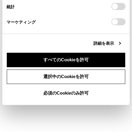
設定の変更、同意を撤回したりするにあたっては、当社の
統計
「
Cookie（クッキー）情報の取り扱いについて
お車に関するお問い合わせ・ご相談は
」をご覧くだ
コネクティッドナビ（車載ナビ装着車を除く）
さい。
https://toyota.jp/faq/?
マーケティング
site_domain=default#otoiawase
までお願いします。
詳細を表示
すべてのCookieを許可
合わせて見られているページ
同意しない
同意する
選択中のCookieを許可
目的地検索画面の見方
VICSについて
必須のCookieのみ許可
地図を更新する
このページは役に立ちましたか？