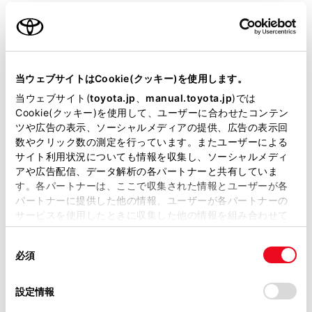
最新地図も取得します。
ご利用の条件
トヨタスマートセンターからプローブコミュニケーシ
ョン交通情報に基づく「現在地周辺の交通情報」およ
当サイトには、全ての取扱説明書及び補足資料、正誤表等
び「高速道路・一般道路の渋滞予測情報」を考慮した
が掲載されているわけではありません。
当ウェブサイトはCookie(クッキー)を使用します。
最適なルートを配信します。
掲載している取扱説明書はお客様の年式に合致しない場合
当ウェブサイト(
toyota.jp
、
manual.toyota.jp
)では
ルート案内中もトヨタスマートセンターで定期的なタ
があります。
Cookie(クッキー)を使用して、ユーザーに合わせたコンテン
イミングで最適ルート探索を行い、より短時間で目的
ツや広告の表示、ソーシャルメディアの提供、広告の表示回
取扱説明書は、弊社が著作権その他の知的財産権を保有し
地に到着できるルートがあれば、新しいルートを提案
数やクリック数の測定を行っています。またユーザーによる
ます。弊社の許可なく、取扱説明書の一部または全部を、
します。
サイト利用状況についても情報を収集し、ソーシャルメディ
複製、複写、改変もしくは配信等することはできません。
アや広告配信、データ解析の各パートナーと共有していま
す。各パートナーは、ここで収集された情報とユーザーが各
当サイトの利用、または利用できなかったことにより万一
関連リンク
パートナーに提供した他の情報、ユーザーが各パートナーの
損害が生じても、弊社は一切責任を負いません。
サービスを使用したときに収集した他の情報を組み合わせて
T-Connectの利用手続き
掲載内容は予告なく変更、またはサービスを中止すること
使用することがあります。当ウェブサイトの使用を続行する
があります。
同
とCookie(クッキー)に同意したこととなります。
必須
意
当サイト（取扱説明書）では、利便性向上のためにお客様
の
「すべてのCookieを許可」をクリックすることで、お客様の
の閲覧履歴、検索履歴を保持しています。削除を希望され
選
デバイスにすべてのCookie(クッキー)が保存されることに同
設定情報
る方は、当社のお客様相談窓口（0800-700-7700）までご
コネクティッドナビ（車載ナビ装着車）
択
意したことになります。Cookie(クッキー)のオプトアウト、
連絡ください。