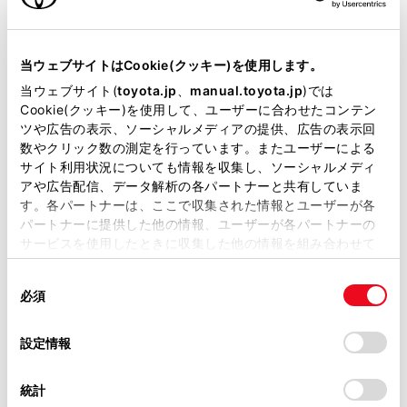
VICSの運用時間について
当サイトには、全ての取扱説明書及び補足資料、正誤表等
が掲載されているわけではありません。
VICS FM多重放送を受信できないとき
当ウェブサイトはCookie(クッキー)を使用します。
掲載している取扱説明書はお客様の年式に合致しない場合
当ウェブサイト(
toyota.jp
、
manual.toyota.jp
)では
があります。
Cookie(クッキー)を使用して、ユーザーに合わせたコンテン
VICSの用語について
ツや広告の表示、ソーシャルメディアの提供、広告の表示回
取扱説明書は、弊社が著作権その他の知的財産権を保有し
数やクリック数の測定を行っています。またユーザーによる
ます。弊社の許可なく、取扱説明書の一部または全部を、
VICSセンター著作権について
サイト利用状況についても情報を収集し、ソーシャルメディ
複製、複写、改変もしくは配信等することはできません。
アや広告配信、データ解析の各パートナーと共有していま
す。各パートナーは、ここで収集された情報とユーザーが各
当サイトの利用、または利用できなかったことにより万一
VICS、ETC2.0（ITSスポット）の問い合わせ
パートナーに提供した他の情報、ユーザーが各パートナーの
損害が生じても、弊社は一切責任を負いません。
先について
サービスを使用したときに収集した他の情報を組み合わせて
掲載内容は予告なく変更、またはサービスを中止すること
使用することがあります。当ウェブサイトの使用を続行する
があります。
同
道路管理者からのお知らせとお願い
とCookie(クッキー)に同意したこととなります。
必須
意
当サイト（取扱説明書）では、利便性向上のためにお客様
の
「すべてのCookieを許可」をクリックすることで、お客様の
の閲覧履歴、検索履歴を保持しています。削除を希望され
VICS過去データについて
選
デバイスにすべてのCookie(クッキー)が保存されることに同
設定情報
る方は、当社のお客様相談窓口（0800-700-7700）までご
択
意したことになります。Cookie(クッキー)のオプトアウト、
連絡ください。
設定の変更、同意を撤回したりするにあたっては、当社の
VICS情報有料放送サービス契約約款
統計
「
Cookie（クッキー）情報の取り扱いについて
お車に関するお問い合わせ・ご相談は
」をご覧くだ