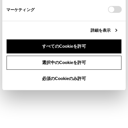
さい。
https://toyota.jp/faq/?
マーケティング
site_domain=default#otoiawase
までお願いします。
詳細を表示
合わせて見られているページ
すべてのCookieを許可
目的地検索画面の見方
同意しない
同意する
選択中のCookieを許可
地図を更新する
先読みエコドライブ
必須のCookieのみ許可
このページは役に立ちましたか？
はい
いいえ