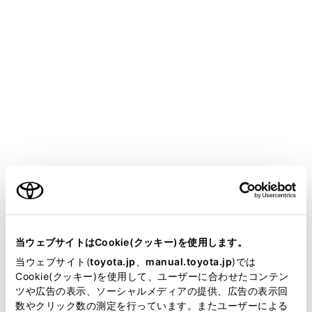
COROLLA CROSS HEV 2025.05～
取扱説明書
T-Connect
マルチメディア
T-Connectの利用手続き
T-Connectを利用する
メニュー
ご利用の際には各サービスの使用方法、留意事項を確認
ご利用の条件
のうえご利用ください。
当サイトには、全ての取扱説明書及び補足資料、正誤表等
が掲載されているわけではありません。
当ウェブサイトはCookie(クッキー)を使用します。
ご利用の前に
掲載している取扱説明書はお客様の年式に合致しない場合
当ウェブサイト(
toyota.jp
、
manual.toyota.jp
)では
があります。
Cookie(クッキー)を使用して、ユーザーに合わせたコンテン
各サービスを使う
ツや広告の表示、ソーシャルメディアの提供、広告の表示回
取扱説明書は、弊社が著作権その他の知的財産権を保有し
数やクリック数の測定を行っています。またユーザーによる