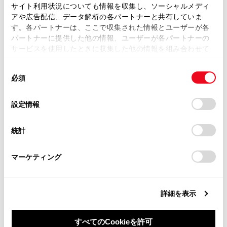
ます。弊社の許可なく、取扱説明書の一部または全部を、
サイト利用状況についても情報を収集し、ソーシャルメディ
WEBサイト
複製、複写、改変もしくは配信等することはできません。
アや広告配信、データ解析の各パートナーと共有していま
す。各パートナーは、ここで収集された情報とユーザーが各
当サイトの利用、または利用できなかったことにより万一
パートナーに提供した他の情報、ユーザーが各パートナーの
スマートフォンアプリ
損害が生じても、弊社は一切責任を負いません。
サービスを使用したときに収集した他の情報を組み合わせて
掲載内容は予告なく変更、またはサービスを中止すること
使用することがあります。当ウェブサイトの使用を続行する
があります。
同
とCookie(クッキー)に同意したこととなります。
必須
意
当サイト（取扱説明書）では、利便性向上のためにお客様
の
「すべてのCookieを許可」をクリックすることで、お客様の
の閲覧履歴、検索履歴を保持しています。削除を希望され
選
デバイスにすべてのCookie(クッキー)が保存されることに同
設定情報
る方は、当社のお客様相談窓口（0800-700-7700）までご
択
意したことになります。Cookie(クッキー)のオプトアウト、
連絡ください。
合わせて見られているページ
設定の変更、同意を撤回したりするにあたっては、当社の
統計
「
Cookie（クッキー）情報の取り扱いについて
お車に関するお問い合わせ・ご相談は
」をご覧くだ
さい。
https://toyota.jp/faq/?
データ通信に関する留意事項
マーケティング
site_domain=default#otoiawase
までお願いします。
Webブラウザ画面を操作する
リモートメンテナンスサービスについて
詳細を表示
すべてのCookieを許可