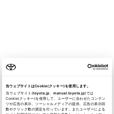
COROLLA CROSS HEV 2025.05～
取扱説明書
運転
運転のアドバイス
寒冷時の運転
メニュー
寒冷時に備えて、準備や点検など正しく処置していただ
ご利用の条件
いた上で適切に運転してください。
当サイトには、全ての取扱説明書及び補足資料、正誤表等
が掲載されているわけではありません。
当ウェブサイトはCookie(クッキー)を使用します。
冬を迎える前の準備について
掲載している取扱説明書はお客様の年式に合致しない場合
当ウェブサイト(
toyota.jp
、
manual.toyota.jp
)では
があります。
Cookie(クッキー)を使用して、ユーザーに合わせたコンテン
運転する前に
ツや広告の表示、ソーシャルメディアの提供、広告の表示回
取扱説明書は、弊社が著作権その他の知的財産権を保有し
数やクリック数の測定を行っています。またユーザーによる
ます。弊社の許可なく、取扱説明書の一部または全部を、