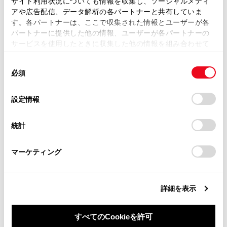
運転するときは
サイト利用状況についても情報を収集し、ソーシャルメディ
複製、複写、改変もしくは配信等することはできません。
アや広告配信、データ解析の各パートナーと共有していま
す。各パートナーは、ここで収集された情報とユーザーが各
当サイトの利用、または利用できなかったことにより万一
駐車するときは
パートナーに提供した他の情報、ユーザーが各パートナーの
損害が生じても、弊社は一切責任を負いません。
サービスを使用したときに収集した他の情報を組み合わせて
掲載内容は予告なく変更、またはサービスを中止すること
使用することがあります。当ウェブサイトの使用を続行する
があります。
同
とCookie(クッキー)に同意したこととなります。
必須
意
当サイト（取扱説明書）では、利便性向上のためにお客様
の
「すべてのCookieを許可」をクリックすることで、お客様の
の閲覧履歴、検索履歴を保持しています。削除を希望され
選
デバイスにすべてのCookie(クッキー)が保存されることに同
設定情報
る方は、当社のお客様相談窓口（0800-700-7700）までご
択
意したことになります。Cookie(クッキー)のオプトアウト、
合わせて見られているページ
連絡ください。
設定の変更、同意を撤回したりするにあたっては、当社の
統計
「
Cookie（クッキー）情報の取り扱いについて
お車に関するお問い合わせ・ご相談は
」をご覧くだ
ランプスイッチ
さい。
https://toyota.jp/faq/?
マーケティング
site_domain=default#otoiawase
までお願いします。
AHS（アダプティブハイビームシステム）
給油口の開け方
詳細を表示
すべてのCookieを許可
このページは役に立ちましたか？