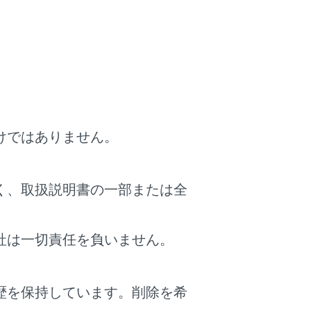
。
リストが表示されます。
と、ETCを使用しない料金表示に切りかわり
ら一般道路に出るICの名称を右に表示します。
けではありません。
が、実際には運転状況や交通状況により割引
く、取扱説明書の一部または全
社は一切責任を負いません。
歴を保持しています。削除を希