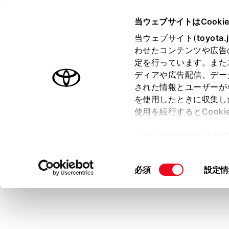
COROLLA CROSS HEV 2025
当ウェブサイトはCooki
マルチメディア
当ウェブサイト(
toyota.
ホーム
わせたコンテンツや広告
全ルー
定を行っています。また
はじめに
ディアや広告配信、デー
された情報とユーザーが
安全・安心のために
を使用したときに収集し
走行に関する情報表示
使用を続行するとCook
運転する前に
目的地を設定
「すべてのCookieを
ことができま
運転
ー)が保存されることに同
室内装備・機能
更、同意を撤回したりす
同
必須
設定情
マルチメディア
て
」をご覧ください。
意
お手入れのしかた
の
万一の場合には
選
択
車両情報