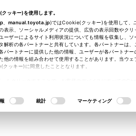
.05～
取扱説明書
e(クッキー)を使用します。
ナビゲーション
目的地の設定
jp
、
manual.toyota.jp
)ではCookie(クッキー)を使用して
の表示、ソーシャルメディアの提供、広告の表示回数やクリ
ト図表示画面の見方
ユーザーによるサイト利用状況についても情報を収集し、ソ
タ解析の各パートナーと共有しています。各パートナーは、
各パートナーに提供した他の情報、ユーザーが各パートナー
た他の情報を組み合わせて使用することがあります。当ウェ
ie(クッキー)に同意したこととなります。
すると、全ルート図表示画面になります。全ルート図表示画面
許可」をクリックすることで、お客様のデバイスにすべてのCook
す。
意したことになります。Cookie(クッキー)のオプトアウト
るにあたっては、当社の「
Cookie（クッキー）情報の取り
報
統計
マーケティング