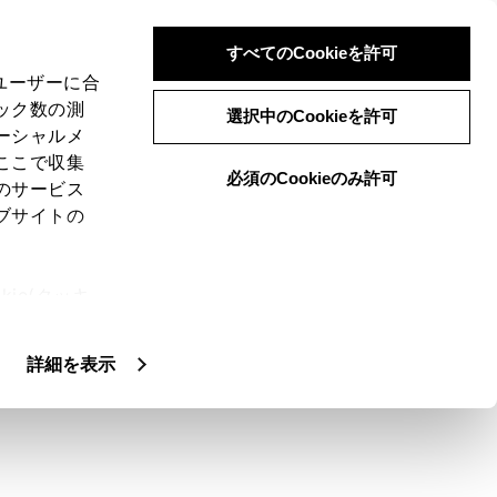
すべてのCookieを許可
、ユーザーに合
ック数の測
選択中のCookieを許可
ーシャルメ
ここで収集
必須のCookieのみ許可
のサービス
ブサイトの
で、希望ルートの選択やルート情報を確認する
ie(クッキ
、設定の変
扱いについ
詳細を表示