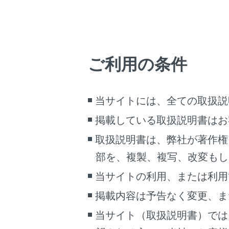
出発地点
複数目的
目的地ま
ご利用の条件
初期設定
ます。
最初に一
当サイトには、全ての取扱説
入口およ
ETC料
掲載している取扱説明書はお
が適応さ
取扱説明書は、弊社が著作権
ルートオ
部を、複製、複写、改変もし
音声案内
当サイトの利用、または利用
目的地の
掲載内容は予告なく変更、ま
目的地設
駐車場
当サイト（取扱説明書）では