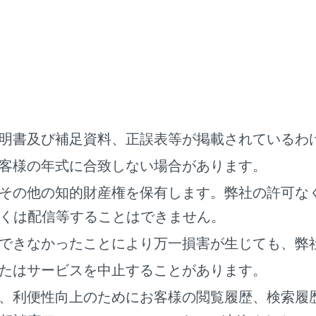
から目的地までの距離と所要時間、到着予想時刻を表示します
地を設定している場合、タッチすると各目的地の到着予想時刻
でに通るすべての有料道路の料金を表示します。
ではETC料金が表示されます。ETC料金表示設定をOFFにする
般道路から有料道路に入るICの名称を左に、最後に有料道路か
明書及び補足資料、正誤表等が掲載されているわ
び出口名を選択することでICを変更することができます。
金は通過予想時間を考慮して割引を計算した料金が表示されます
客様の年式に合致しない場合があります。
れない場合があります。
その他の知的財産権を保有します。弊社の許可な
プションを表示します。
くは配信等することはできません。
のミュート設定をします。
できなかったことにより万一損害が生じても、弊
詳細情報を表示します。
たはサービスを中止することがあります。
定した地点周辺の駐車場リストを表示します。
の料金が表示されます。
、利便性向上のためにお客様の閲覧履歴、検索履