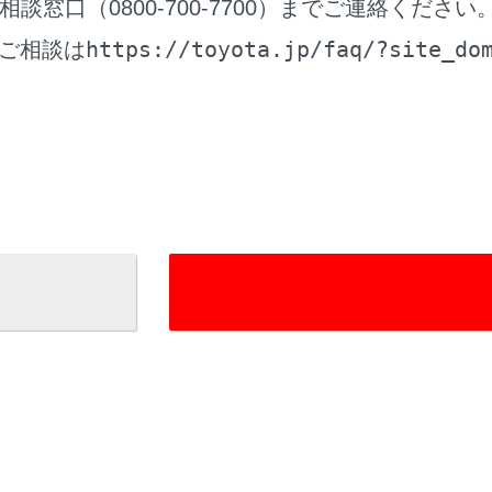
時間を設定すると、現在の時刻からの駐車時間を考慮した駐車
窓口（0800-700-7700）までご連絡ください
時間の設定は1時間～24時間までの1時間単位で設定できます。
https://toyota.jp/faq/?site_do
ご相談は
料金情報がない場合は表示されません。
は予告なく変更となる場合があります。実際の駐車場看板をご
時料金が1万円以上かかる場合、「1万円～」と表示されます。
報を表示します。
なるルートに変更できます。
内を開始します。長押しすると目的地案内のデモを開始します
目的地に設定した場合は、営業時間などが表示される場合があ
地への到着予想時刻が定休日や営業時間外のとき、案内を開始
地の営業時間・定休日は実際と異なる場合があります。
が高速道路や有料道路上に近い、橋やトンネル、線路などに近
する通知が表示されます。