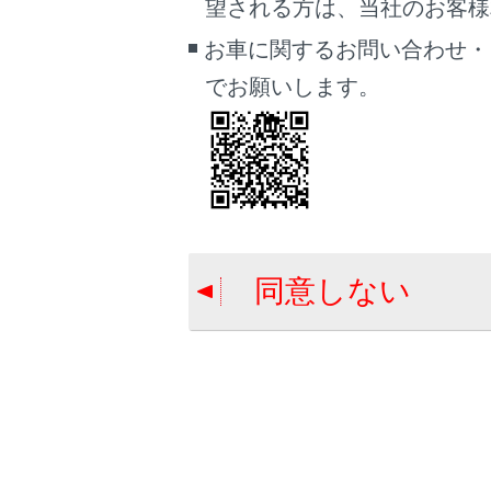
駐車
望される方は、当社のお客様相談
駐車
お車に関するお問い合わせ・
駐車
でお願いします。
料金
駐車
ルート情
条件の異
目的地案
同意しない
施設を
目的
目的
目的地
を確認