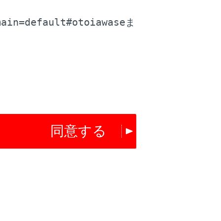
料金が表示されます。
。
main=default#otoiawase
ま
確認ください。
。
同意する
ります。
するか確認されます。
いとき、高速道路上やその周辺に変更するか