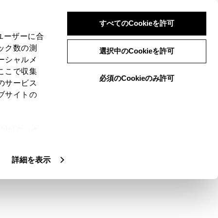
すべてのCookieを許可
、ユーザーに合
ック数の測
選択中のCookieを許可
ーシャルメ
ここで収集
必須のCookieのみ許可
のサービス
ブサイトの
ができます。連絡先には、1名のデータにつ
ie(クッキ
ぞれ1つ）が登録できます。
、設定の変
データを追加できます。
扱いについ
詳細を表示
先に新規で追加できません。
[‍自動転送‍]
をOFF
きません。