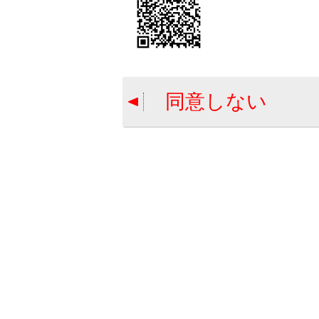
関連リンク
Bluetooth
履歴から電話
同意しない
連絡先の
連絡先の
合わせて見ら
ワンタッチダ