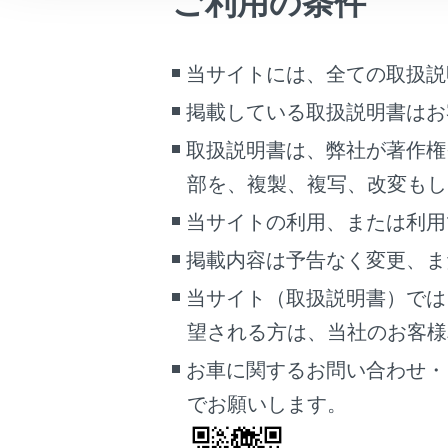
ご利用の条件
こんなときは
[‍連絡先の
[‍新規作成‍]
ブックマーク
当サイトには、全ての取扱説
各項目を
あとで読む
掲載している取扱説明書はお
PDFで見る
取扱説明書は、弊社が著作権
車両
部を、複製、複写、改変もし
マルチメディア
当サイトの利用、または利用
画面表示設定
掲載内容は予告なく変更、ま
[‍電話
個人情報の取扱いについて
当サイト（取扱説明書）では
電話番
サイト利用について
望される方は、当社のお客様相談
電話番
お問い合わせ
お車に関するお問い合わせ・
[‍保存‍]
にタ
でお願いします。
名前、読