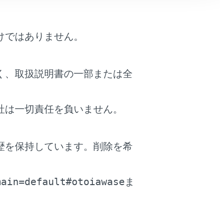
けではありません。
く、取扱説明書の一部または全
社は一切責任を負いません。
歴を保持しています。削除を希
せん。
。
main=default#otoiawase
ま
ん。