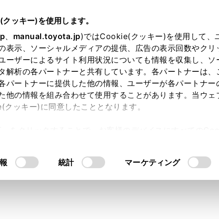
.05～
取扱説明書
e(クッキー)を使用します。
ハンズフリー電話
連絡先データの編集
jp
、
manual.toyota.jp
)ではCookie(クッキー)を使用して
の表示、ソーシャルメディアの提供、広告の表示回数やクリ
に新規データを追加する
ユーザーによるサイト利用状況についても情報を収集し、ソ
タ解析の各パートナーと共有しています。各パートナーは、
各パートナーに提供した他の情報、ユーザーが各パートナー
た他の情報を組み合わせて使用することがあります。当ウェ
ie(クッキー)に同意したこととなります。
アシステムの連絡先に直接データを入力して連絡先を作ること
許可」をクリックすることで、お客様のデバイスにすべてのCook
話番号（最大4件）、種別（自宅や携帯など、各電話番号にそれ
意したことになります。Cookie(クッキー)のオプトアウト
[‍連絡先を更新する‍]
からも、連絡先編集画面を呼び出して新規
るにあたっては、当社の「
Cookie（クッキー）情報の取り
報
統計
マーケティング
がONに設定されている場合、マルチメディアシステムの連絡
行ってください。
arPlay/Android Autoを接続しているときは、この機能を使用で
ニューの
[‍
‍]
にタッチします。