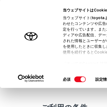
COROLLA CROSS HEV 2025
当ウェブサイトはCooki
マルチメディア
当ウェブサイト(
toyota.
ホーム
わせたコンテンツや広告
連絡先
定を行っています。また
はじめに
ディアや広告配信、デー
された情報とユーザーが
安全・安心のために
メニュー
を使用したときに収集し
走行に関する情報表示
使用を続行するとCook
運転する前に
マルチメディ
「すべてのCookieを
き、名称、電
運転
ー)が保存されることに同
室内装備・機能
履歴画面の
更、同意を撤回したりす
同
必須
設定情
マルチメディア
て
」をご覧ください。
[‍自動転送‍]
意
にしてから
お手入れのしかた
の
Apple C
万一の場合には
選
択
車両情報
メインメ