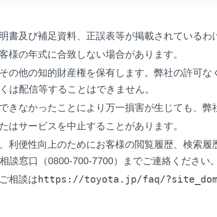
更新‍]
にタッチします。
にタッチします。
明書及び補足資料、正誤表等が掲載されているわ
選択して入力します。
客様の年式に合致しない場合があります。
その他の知的財産権を保有します。弊社の許可な
くは配信等することはできません。
できなかったことにより万一損害が生じても、弊
たはサービスを中止することがあります。
番号を追加‍]
にタッチすると、追加の電話番号を設定できます。
、利便性向上のためにお客様の閲覧履歴、検索履
号が入力されていない場合、電話番号を追加することはできま
窓口（0800-700-7700）までご連絡ください
号の種別（自宅や携帯など）を選択できます。
https://toyota.jp/faq/?site_do
ご相談は
ッチします。
み仮名、電話番号のすべてが入力されていないと登録できませ