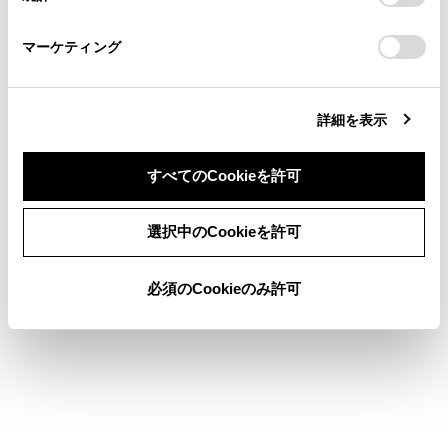
一時的なロービームへの切りかえ
「
Cookie（クッキー）情報の取り扱いについて
お車に関するお問い合わせ・ご相談は
」をご覧くだ
さい。
https://toyota.jp/faq/?
マーケティング
site_domain=default#otoiawase
までお願いします。
詳細を表示
合わせて見られているページ
すべてのCookieを許可
ランプスイッチ
同意しない
同意する
選択中のCookieを許可
AHS（アダプティブハイビームシステム）
給油口の開け方
必須のCookieのみ許可
このページは役に立ちましたか？