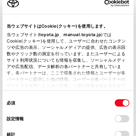
安全にお使いいただくために
オートマチックハイビームを過信しないでくださ
当サイトには、全ての取扱説明書及び補足資料、正誤表等
い。運転者は常に自らの責任で周囲の状況を把握
が掲載されているわけではありません。
当ウェブサイトはCookie(クッキー)を使用します。
し、安全運転を心がけ、必要に応じて手動でハイ
掲載している取扱説明書はお客様の年式に合致しない場合
当ウェブサイト(
toyota.jp
、
manual.toyota.jp
)では
ビームとロービームを切りかえてください。
があります。
Cookie(クッキー)を使用して、ユーザーに合わせたコンテン
ツや広告の表示、ソーシャルメディアの提供、広告の表示回
オートマチックハイビームの誤作動を防ぐた
取扱説明書は、弊社が著作権その他の知的財産権を保有し
数やクリック数の測定を行っています。またユーザーによる
めに
ます。弊社の許可なく、取扱説明書の一部または全部を、
サイト利用状況についても情報を収集し、ソーシャルメディ
複製、複写、改変もしくは配信等することはできません。
アや広告配信、データ解析の各パートナーと共有していま
システムをOFFにする必要があるとき：→
シ
す。各パートナーは、ここで収集された情報とユーザーが各
当サイトの利用、または利用できなかったことにより万一
ステムをOFFにする必要があるとき
パートナーに提供した他の情報、ユーザーが各パートナーの
損害が生じても、弊社は一切責任を負いません。
サービスを使用したときに収集した他の情報を組み合わせて
掲載内容は予告なく変更、またはサービスを中止すること
使用することがあります。当ウェブサイトの使用を続行する
があります。
同
とCookie(クッキー)に同意したこととなります。
オートマチックハイビームを使うには
必須
意
当サイト（取扱説明書）では、利便性向上のためにお客様
の
「すべてのCookieを許可」をクリックすることで、お客様の
の閲覧履歴、検索履歴を保持しています。削除を希望され
選
デバイスにすべてのCookie(クッキー)が保存されることに同
設定情報
手動制御に切りかえるには
る方は、当社のお客様相談窓口（0800-700-7700）までご
択
意したことになります。Cookie(クッキー)のオプトアウト、
連絡ください。
設定の変更、同意を撤回したりするにあたっては、当社の
統計