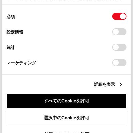
掲載内容は予告なく変更、またはサービスを中止すること
使用することがあります。当ウェブサイトの使用を続行する
があります。
同
とCookie(クッキー)に同意したこととなります。
合わせて見られているページ
必須
意
当サイト（取扱説明書）では、利便性向上のためにお客様
の
「すべてのCookieを許可」をクリックすることで、お客様の
の閲覧履歴、検索履歴を保持しています。削除を希望され
ワンタッチダイヤルを登録する
選
デバイスにすべてのCookie(クッキー)が保存されることに同
設定情報
る方は、当社のお客様相談窓口（0800-700-7700）までご
択
意したことになります。Cookie(クッキー)のオプトアウト、
連絡先に新規データを追加する
連絡ください。
設定の変更、同意を撤回したりするにあたっては、当社の
統計
ハンズフリー電話についての留意事項
「
Cookie（クッキー）情報の取り扱いについて
お車に関するお問い合わせ・ご相談は
」をご覧くだ
さい。
https://toyota.jp/faq/?
マーケティング
site_domain=default#otoiawase
までお願いします。
このページは役に立ちましたか？
詳細を表示
はい
いいえ
すべてのCookieを許可
同意しない
同意する
選択中のCookieを許可