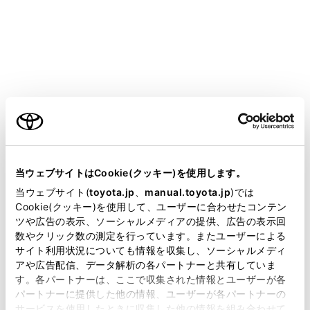
COROLLA CROSS HEV 2025.05～
取扱説明書
ア
ハンズフリー電話
ステアリングスイッチでのハンズフリー電話の操作
ステアリングスイッチでのハン
ズフリー電話の操作
ご利用の条件
当サイトには、全ての取扱説明書及び補足資料、正誤表等
が掲載されているわけではありません。
当ウェブサイトはCookie(クッキー)を使用します。
掲載している取扱説明書はお客様の年式に合致しない場合
当ウェブサイト(
toyota.jp
、
manual.toyota.jp
)では
ステアリングスイッチで操作する
があります。
Cookie(クッキー)を使用して、ユーザーに合わせたコンテン
ツや広告の表示、ソーシャルメディアの提供、広告の表示回
取扱説明書は、弊社が著作権その他の知的財産権を保有し
数やクリック数の測定を行っています。またユーザーによる
ます。弊社の許可なく、取扱説明書の一部または全部を、
サイト利用状況についても情報を収集し、ソーシャルメディ
複製、複写、改変もしくは配信等することはできません。
アや広告配信、データ解析の各パートナーと共有していま
す。各パートナーは、ここで収集された情報とユーザーが各
当サイトの利用、または利用できなかったことにより万一
パートナーに提供した他の情報、ユーザーが各パートナーの
損害が生じても、弊社は一切責任を負いません。
サービスを使用したときに収集した他の情報を組み合わせて