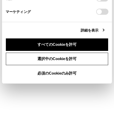
「
Cookie（クッキー）情報の取り扱いについて
」をご覧くだ
さい。
https://toyota.jp/faq/?
マーケティング
site_domain=default#otoiawase
までお願いします。
詳細を表示
合わせて見られているページ
すべてのCookieを許可
オーディオのON/OFFと音量を調整する
同意しない
同意する
選択中のCookieを許可
USB機器を接続する
基本操作
必須のCookieのみ許可
このページは役に立ちましたか？