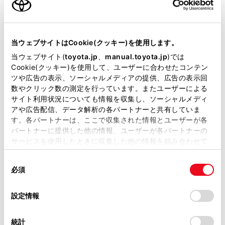
以下の操作でも地図を拡大／縮小することができま
当サイトには、全ての取扱説明書及び補足資料、正誤表等
が掲載されているわけではありません。
す。
当ウェブサイトはCookie(クッキー)を使用します。
ピンチイン／ピンチアウト操作
掲載している取扱説明書はお客様の年式に合致しない場合
当ウェブサイト(
toyota.jp
、
manual.toyota.jp
)では
があります。
Cookie(クッキー)を使用して、ユーザーに合わせたコンテン
ダブルタップで拡大：画面に素早く2回タッチ
ツや広告の表示、ソーシャルメディアの提供、広告の表示回
取扱説明書は、弊社が著作権その他の知的財産権を保有し
タッチで縮小：画面に2本指を揃えてタッチ
数やクリック数の測定を行っています。またユーザーによる
ます。弊社の許可なく、取扱説明書の一部または全部を、
サイト利用状況についても情報を収集し、ソーシャルメディ
複製、複写、改変もしくは配信等することはできません。
[‍
‍]
／
[‍
‍]
を長押しすると無段階に縮尺が切りか
アや広告配信、データ解析の各パートナーと共有していま
す。各パートナーは、ここで収集された情報とユーザーが各
わります。
当サイトの利用、または利用できなかったことにより万一
パートナーに提供した他の情報、ユーザーが各パートナーの
損害が生じても、弊社は一切責任を負いません。
サービスを使用したときに収集した他の情報を組み合わせて
関連リンク
掲載内容は予告なく変更、またはサービスを中止すること
使用することがあります。当ウェブサイトの使用を続行する
があります。
同
とCookie(クッキー)に同意したこととなります。
必須
タッチスクリーンの操作
意
当サイト（取扱説明書）では、利便性向上のためにお客様
の
「すべてのCookieを許可」をクリックすることで、お客様の
の閲覧履歴、検索履歴を保持しています。削除を希望され
選
デバイスにすべてのCookie(クッキー)が保存されることに同
設定情報
る方は、当社のお客様相談窓口（0800-700-7700）までご
択
意したことになります。Cookie(クッキー)のオプトアウト、
連絡ください。
設定の変更、同意を撤回したりするにあたっては、当社の
統計
市街図の表示
お車に関するお問い合わせ・ご相談は