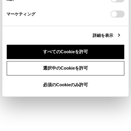
「
Cookie（クッキー）情報の取り扱いについて
お車に関するお問い合わせ・ご相談は
」をご覧くだ
さい。
ポータブル機を車室内に放置しないでください。
https://toyota.jp/faq/?
マーケティング
site_domain=default#otoiawase
までお願いします。
車室内が高温のときにポータブル機が故障するお
それがあります。
ポータブル機をマルチメディアシステムに近づけ
詳細を表示
て使用しないでください。近づけすぎると、音質
が劣化したり、接続状態が悪化する場合がありま
すべてのCookieを許可
す。
同意しない
同意する
選択中のCookieを許可
関連リンク
必須のCookieのみ許可
Wi-Fi Hotspotを設定する
Bluetooth®機器使用上の留意事項
Bluetooth機器をマルチメディアシステムから登録する
Bluetooth®についての情報