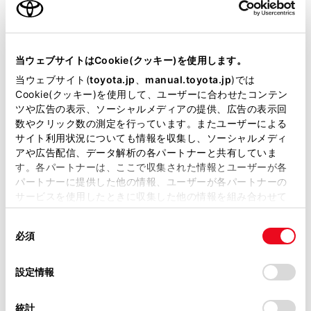
®
ONにしているときは、Bluetooth
オーディオの
音が途切れる場合があります。
当サイトには、全ての取扱説明書及び補足資料、正誤表等
が掲載されているわけではありません。
当ウェブサイトはCookie(クッキー)を使用します。
警告
掲載している取扱説明書はお客様の年式に合致しない場合
当ウェブサイト(
toyota.jp
、
manual.toyota.jp
)では
があります。
Cookie(クッキー)を使用して、ユーザーに合わせたコンテン
安全のため、運転者は運転中にポータブル機本体
ツや広告の表示、ソーシャルメディアの提供、広告の表示回
取扱説明書は、弊社が著作権その他の知的財産権を保有し
の操作をしないでください。
数やクリック数の測定を行っています。またユーザーによる
ます。弊社の許可なく、取扱説明書の一部または全部を、
®
サイト利用状況についても情報を収集し、ソーシャルメディ
Bluetooth
通信用の車両側アンテナはマルチメデ
複製、複写、改変もしくは配信等することはできません。
アや広告配信、データ解析の各パートナーと共有していま
ィアシステムに内蔵されています。
す。各パートナーは、ここで収集された情報とユーザーが各
当サイトの利用、または利用できなかったことにより万一
植込み型心臓ペースメーカー、植込み型両心室ペ
パートナーに提供した他の情報、ユーザーが各パートナーの
損害が生じても、弊社は一切責任を負いません。
ーシングパルスジェネレータおよび植込み型除細
サービスを使用したときに収集した他の情報を組み合わせて
掲載内容は予告なく変更、またはサービスを中止すること
動器以外の医療用電気機器を使用される場合は、
使用することがあります。当ウェブサイトの使用を続行する
があります。
同
とCookie(クッキー)に同意したこととなります。
電波による影響について医師や医療用電気機器製
必須
意
造業者などに事前に確認してください。
当サイト（取扱説明書）では、利便性向上のためにお客様
の
「すべてのCookieを許可」をクリックすることで、お客様の
の閲覧履歴、検索履歴を保持しています。削除を希望され
選
デバイスにすべてのCookie(クッキー)が保存されることに同
設定情報
る方は、当社のお客様相談窓口（0800-700-7700）までご
択
意したことになります。Cookie(クッキー)のオプトアウト、
連絡ください。
注意
設定の変更、同意を撤回したりするにあたっては、当社の
統計